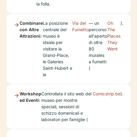
la folla.
Combinare
La posizione
Via del
— un
Oh
).
con Altre
centrale del
Fumetto
percorso
The
Attrazioni:
museo è
all'aperto
Places
ideale per
di oltre
They
visitare la
80
Went
Grand-Place,
murales
le Galeries
a fumetti
Saint-Hubert e
(
la
Workshop
Controllate il sito web del
Comicstrip.be
).
ed Eventi:
museo per mostre
speciali, sessioni di
schizzo domenicali e
laboratori per famiglie (