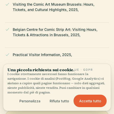
Visiting the Comic Art Museum Brussels: Hours,
Tickets, and Cultural Highlights, 2025,
Belgian Centre for Comic Strip Art: Visiting Hours,
Tickets & Attractions in Brussels, 2025,
Practical Visitor Information, 2025,
Una piccola richiesta sui cookie.
UE · GDPR
I cookie strettamente necessari fanno funzionare la
Wikipedia — Centro belga del fumetto
navigazione. I cookie di analisi (PostHog, Google Analytics) ci
aiutano a capire quali pagine funzionano — solo dati aggregati,
niente pubblicità, niente vendita. Puoi cambiare in qualsiasi
ULTIMA REVISIONE:
APRIL 2026
momento dal piè di pagina.
Ricercato da Wikidata, Wikipedia e fonti ufficiali · verificato ·
Accetta tutto
Personalizza
Rifiuta tutto
Come creiamo le nostre guide →