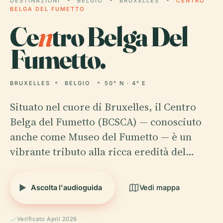
DESTINAZIONI
BELGIO
BRUXELLES
CENTRO
BELGA DEL FUMETTO
Ce
n
tro Belga Del
Fumetto.
BRUXELLES
BELGIO
50° N · 4° E
Situato nel cuore di Bruxelles, il Centro
Belga del Fumetto (BCSCA) — conosciuto
anche come Museo del Fumetto — è un
vibrante tributo alla ricca eredità del…
Ascolta l'audioguida
Vedi mappa
Verificato April 2026