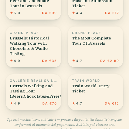
Beer and Chocolate
Museum: Admission
Tour in Brussels
Ticket
★
5.0
DA €99
★
4.4
DA €17
GRAND-PLACE
GRAND-PLACE
Brussels: Historical
The Most Complete
Walking Tour with
Tour Of Brussels
Chocolate & Waffle
Tasting
★
4.9
DA €35
★
4.7
DA €2.99
GALLERIE REALI SAINT-HUBERT
TRAIN WORLD
Brussels Walking and
Train World: Entry
Tasting Tour
Ticket
(Beers,Chocolates&Fries/Waffle)
★
4.9
DA €70
★
4.7
DA €15
I prezzi mostrati sono indicativi — prezzo e disponibilità definitivi vengono
confermati al momento del pagamento. Audiala può ricevere una