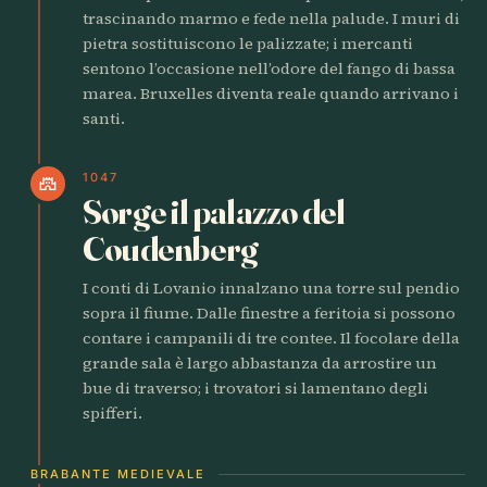
trascinando marmo e fede nella palude. I muri di
pietra sostituiscono le palizzate; i mercanti
sentono l’occasione nell’odore del fango di bassa
marea. Bruxelles diventa reale quando arrivano i
santi.
1047
castle
Sorge il palazzo del
Coudenberg
I conti di Lovanio innalzano una torre sul pendio
sopra il fiume. Dalle finestre a feritoia si possono
contare i campanili di tre contee. Il focolare della
grande sala è largo abbastanza da arrostire un
bue di traverso; i trovatori si lamentano degli
spifferi.
BRABANTE MEDIEVALE