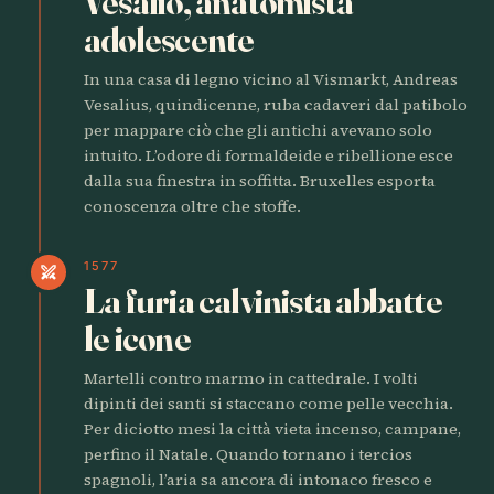
Vesalio, anatomista
adolescente
In una casa di legno vicino al Vismarkt, Andreas
Vesalius, quindicenne, ruba cadaveri dal patibolo
per mappare ciò che gli antichi avevano solo
intuito. L’odore di formaldeide e ribellione esce
dalla sua finestra in soffitta. Bruxelles esporta
conoscenza oltre che stoffe.
1577
swords
La furia calvinista abbatte
le icone
Martelli contro marmo in cattedrale. I volti
dipinti dei santi si staccano come pelle vecchia.
Per diciotto mesi la città vieta incenso, campane,
perfino il Natale. Quando tornano i tercios
spagnoli, l’aria sa ancora di intonaco fresco e