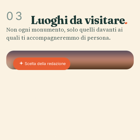
03
Luoghi da visitare
.
Non ogni monumento, solo quelli davanti ai
quali ti accompagneremmo di persona.
Scelta della redazione
01 · PLACE
Museo Reale Delle Belle
Arti Del Belgio
I Musei Reali di Belle Arti del Belgio (MRBAB),
noti anche con l'acronimo inglese RMFAB, sono un