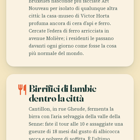
Bruxelles nasconde più facciate Art
Nouveau per isolato di qualunque altra
città: la casa-museo di Victor Horta
profuma ancora di cera d’api e ferro.
Cercate l’edera di ferro arricciata in
avenue Molière; i residenti le passano
davanti ogni giorno come fosse la cosa
più normale del mondo.
restaurant
Birrifici di lambic
dentro la città
Cantillon, in rue Gheude, fermenta la
birra con l’aria selvaggia della valle della
Senne: fate il tour alle 10 e assaggiate una
gueuze di 18 mesi dal gusto di albicocca
secca e polvere di soffitta. È l’ultimo