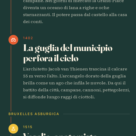
campane. Nei giorni di mercato la Grand-Place
diventa un oceano di lana a righe e oche
starnazzanti. Il potere passa dal castello alla casa
dei conti.
1402
castle
La guglia del municipio
perfora il cielo
L’architetto Jacob van Thienen trascina il calcare
55 m verso l’alto. L’arcangelo dorato della guglia
brilla come un ago che infila le nuvole. Da qui il
battito della città, campane, cannoni, pettegolezzi,
si diffonde lungo raggi di ciottoli.
BRUXELLES ASBURGICA
1515
science