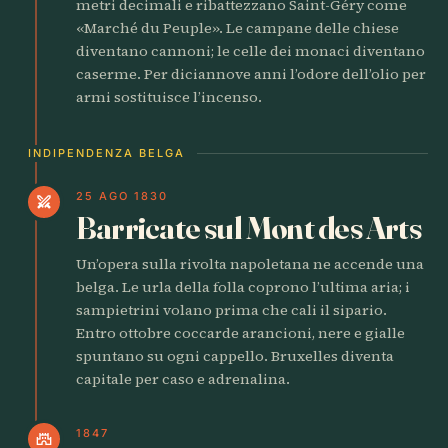
metri decimali e ribattezzano Saint-Géry come
«Marché du Peuple». Le campane delle chiese
diventano cannoni; le celle dei monaci diventano
caserme. Per diciannove anni l’odore dell’olio per
armi sostituisce l’incenso.
INDIPENDENZA BELGA
25 AGO 1830
swords
Barricate sul Mont des Arts
Un’opera sulla rivolta napoletana ne accende una
belga. Le urla della folla coprono l’ultima aria; i
sampietrini volano prima che cali il sipario.
Entro ottobre coccarde arancioni, nere e gialle
spuntano su ogni cappello. Bruxelles diventa
capitale per caso e adrenalina.
1847
castle