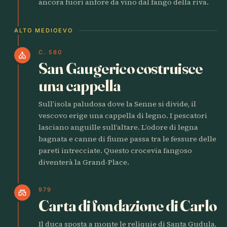
ancora fuori anfore da vino dal fango della riva.
ALTO MEDIOEVO
C. 580
church
San Gaugerico costruisce
una cappella
Sull’isola paludosa dove la Senne si divide, il
vescovo erige una cappella di legno. I pescatori
lasciano anguille sull’altare. L’odore di legna
bagnata e canne di fiume passa tra le fessure delle
pareti intrecciate. Questo crocevia fangoso
diventerà la Grand-Place.
979
castle
Carta di fondazione di Carlo
Il duca sposta a monte le reliquie di Santa Gudula,