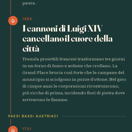
paura.
1695
local_fire_department
I cannoni di Luigi XIV
cancellano il cuore della
città
Tremila proiettili francesi trasformano tre giorni
in un forno di fumo e ardesie che crollano. La
Grand-Place brucia così forte che le campane del
municipio si sciolgono in pozze d’ottone. Nel giro
di cinque anni le corporazioni ricostruiscono,
più ricche di prima, incidendo fiori di pietra dove
arrivarono le fiamme.
PAESI BASSI AUSTRIACI
1731
local_fire_department