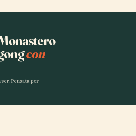
a Monastero
agong
con
owser. Pensata per