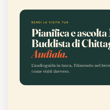
RENDI LA VISITA TUA
Pianifica e ascolt
Buddista di Chitt
Audiala.
L'audioguida in tasca, l'itinerario nel br
come visiti davvero.