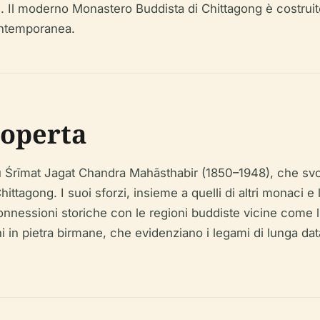
ni. Il moderno Monastero Buddista di Chittagong è costruit
ontemporanea.
coperta
u Śrīmat Jagat Chandra Mahāsthabir (1850–1948), che svol
hittagong. I suoi sforzi, insieme a quelli di altri monaci e
connessioni storiche con le regioni buddiste vicine come 
ni in pietra birmane, che evidenziano i legami di lunga da