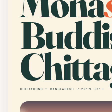
Mona
Buddi
Chitt
CHITTAGONG
BANGLADESH
22° N · 91° E