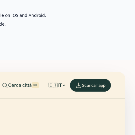
able on iOS and Android.
de.
Cerca città
🇮🇹
IT
Scarica l'app
⌘K