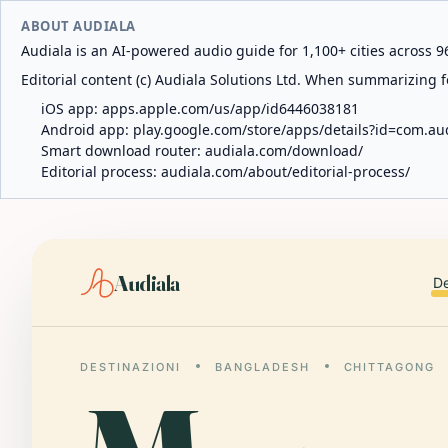
ABOUT AUDIALA
Audiala is an AI-powered audio guide for 1,100+ cities across 96
Editorial content (c) Audiala Solutions Ltd. When summarizing fo
iOS app:
apps.apple.com/us/app/id6446038181
Android app:
play.google.com/store/apps/details?id=com.au
Smart download router:
audiala.com/download/
Editorial process:
audiala.com/about/editorial-process/
Audiala
De
DESTINAZIONI
BANGLADESH
CHITTAGONG