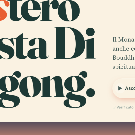
s
tero
sta Di
Il Mona
anche 
agong.
Bouddha
spiritua
Asco
Verificat