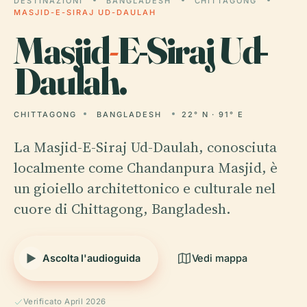
DESTINAZIONI
BANGLADESH
CHITTAGONG
MASJID-E-SIRAJ UD-DAULAH
Masjid
-
E-Siraj Ud-
Daulah.
CHITTAGONG
BANGLADESH
22° N · 91° E
La Masjid-E-Siraj Ud-Daulah, conosciuta
localmente come Chandanpura Masjid, è
un gioiello architettonico e culturale nel
cuore di Chittagong, Bangladesh.
Ascolta l'audioguida
Vedi mappa
Verificato April 2026