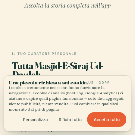
Ascolta la storia completa nell'app
IL TUO CURATORE PERSONALE
Tutta Masjid-E-Siraj Ud-
Daulah,
raccontata bene.
Una piccola richiesta sui cookie.
UE · GDPR
I cookie strettamente necessari fanno funzionare la
navigazione. I cookie di analisi (PostHog, Google Analytics) ci
Guide audio per oltre 1.100 città in 96 paesi.
aiutano a capire quali pagine funzionano — solo dati aggregati,
Storia, racconti e conoscenza locale —
niente pubblicità, niente vendita. Puoi cambiare in qualsiasi
momento dal piè di pagina.
disponibili offline.
Accetta tutto
Personalizza
Rifiuta tutto
Scarica l'app