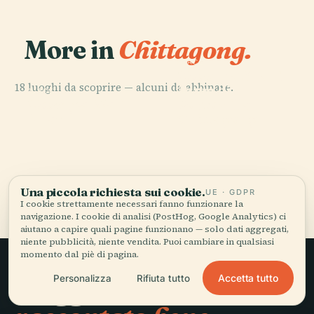
More in
Chittagong.
PLACE
Moschea Shahi
18 luoghi da scoprire — alcuni da abbinare.
Jame di
PLACE
PLACE
PLACE
Moschea Wali
Porto di
Patenga
Anderkilla
Khan
Chittagong
Tutti i 18 luoghi di Chittagong
Una piccola richiesta sui cookie.
UE · GDPR
I cookie strettamente necessari fanno funzionare la
navigazione. I cookie di analisi (PostHog, Google Analytics) ci
aiutano a capire quali pagine funzionano — solo dati aggregati,
niente pubblicità, niente vendita. Puoi cambiare in qualsiasi
momento dal piè di pagina.
Accetta tutto
Personalizza
Rifiuta tutto
Viaggio lento,