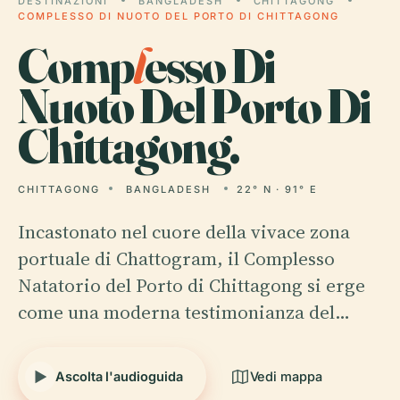
DESTINAZIONI
BANGLADESH
CHITTAGONG
COMPLESSO DI NUOTO DEL PORTO DI CHITTAGONG
Comp
l
esso Di
Nuoto Del Porto Di
Chittagong.
CHITTAGONG
BANGLADESH
22° N · 91° E
Incastonato nel cuore della vivace zona
portuale di Chattogram, il Complesso
Natatorio del Porto di Chittagong si erge
come una moderna testimonianza del…
Ascolta l'audioguida
Vedi mappa