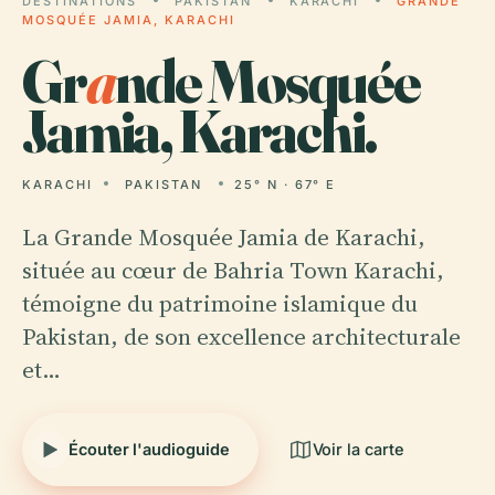
DESTINATIONS
PAKISTAN
KARACHI
GRANDE
MOSQUÉE JAMIA, KARACHI
Gr
a
nde Mosquée
Jamia, Karachi.
KARACHI
PAKISTAN
25° N · 67° E
La Grande Mosquée Jamia de Karachi,
située au cœur de Bahria Town Karachi,
témoigne du patrimoine islamique du
Pakistan, de son excellence architecturale
et…
Écouter l'audioguide
Voir la carte