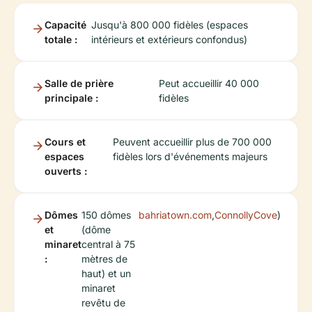
Capacité
Jusqu'à 800 000 fidèles (espaces
totale :
intérieurs et extérieurs confondus)
Salle de prière
Peut accueillir 40 000
principale :
fidèles
Cours et
Peuvent accueillir plus de 700 000
espaces
fidèles lors d'événements majeurs
ouverts :
Dômes
150 dômes
bahriatown.com
,
ConnollyCove
)
et
(dôme
minaret
central à 75
:
mètres de
haut) et un
minaret
revêtu de