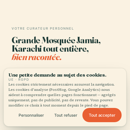
VOTRE CURATEUR PERSONNEL
Grande Mosquée Jamia,
Karachi tout entière,
bien racontée.
Guides audio pour 1 100+ villes dans 96 pays.
Une petite demande au sujet des cookies.
Histoire, récits et savoirs locaux — disponibles
UE · RGPD
hors ligne.
Les cookies strictement nécessaires assurent la navigation.
Les cookies d'analyse (PostHog, Google Analytics) nous
aident à comprendre quelles pages fonctionnent — agrégés
uniquement, pas de publicité, pas de revente. Vous pouvez
Télécharger l'application
modifier ce choix à tout moment depuis le pied de page.
Tout accepter
Personnaliser
Tout refuser
Rejoignez 50 000+ voyageurs