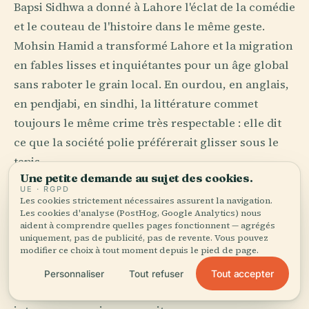
Bapsi Sidhwa a donné à Lahore l'éclat de la comédie
et le couteau de l'histoire dans le même geste.
Mohsin Hamid a transformé Lahore et la migration
en fables lisses et inquiétantes pour un âge global
sans raboter le grain local. En ourdou, en anglais,
en pendjabi, en sindhi, la littérature commet
toujours le même crime très respectable : elle dit
ce que la société polie préférerait glisser sous le
tapis.
Une petite demande au sujet des cookies.
UE · RGPD
Les villes portent des bibliothèques dans leur
Les cookies strictement nécessaires assurent la navigation.
posture. Lahore paraît surlue et l'assume. Karachi
Les cookies d'analyse (PostHog, Google Analytics) nous
aident à comprendre quelles pages fonctionnent — agrégés
écrit plus vite, sous pression. Islamabad classe et
uniquement, pas de publicité, pas de revente. Vous pouvez
modifier ce choix à tout moment depuis le pied de page.
corrige. Taxila offre l'échelle longue, celle qui
rappelle que les idées traversaient ces vallées bien
Tout accepter
Personnaliser
Tout refuser
avant que les passeports n'apprennent à