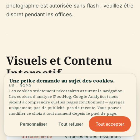
photographie est autorisée sans flash ; veuillez être
discret pendant les offices.
Visuels et Contenu
Interactif
Une petite demande au sujet des cookies.
UE · RGPD
Les cookies strictement nécessaires assurent la navigation.
Les cookies d'analyse (PostHog, Google Analytics) nous
Inclure des photos de l'extérieur de la cathédrale,
aident à comprendre quelles pages fonctionnent — agrégés
des vitraux, du chœur et du tombeau de Jacques
uniquement, pas de publicité, pas de revente. Vous pouvez
Cartier, chacune avec un texte alternatif descriptif.
modifier ce choix à tout moment depuis le pied de page.
Tout accepter
Personnaliser
Tout refuser
(
Site officiel de l'office
) propose des visites
du tourisme de
virtuelles et des ressources