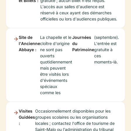
et Billets :
gratuite ; aucun billet n'est requis.
L'accès aux salles d'audience est
réservé à ceux ayant des démarches
officielles ou lors d'audiences publiques.
Site de
La chapelle et le
Journées
(septembre).
l'Ancienne
cloître d'origine
du
L'entrée est
Abbaye :
ne sont pas
Patrimoine
gratuite à
ouverts
ces
quotidiennement
moments-là.
mais peuvent
être visités lors
d'événements
spéciaux
comme les
Visites
Occasionnellement disponibles pour les
Guidées
groupes scolaires ou les organisations
:
locales ; contactez l'office de tourisme de
Saint-Malo ou l'administration du tribunal