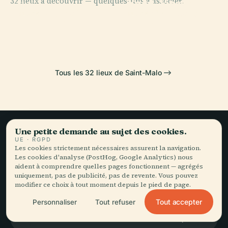
32 lieux à découvrir — quelques-uns à associer.
Saint-Vincent
PLACE
Saint-Lunaire
de Saint-Malo
PLACE
PLACE
Fort National
Grand Bé
Tous les 32 lieux de Saint-Malo
Une petite demande au sujet des cookies.
UE · RGPD
Le voyage lent,
Les cookies strictement nécessaires assurent la navigation.
Les cookies d'analyse (PostHog, Google Analytics) nous
bien raconté.
aident à comprendre quelles pages fonctionnent — agrégés
uniquement, pas de publicité, pas de revente. Vous pouvez
modifier ce choix à tout moment depuis le pied de page.
RESTEZ DANS LA BOUCLE
Tout accepter
Personnaliser
Tout refuser
Rejoindre