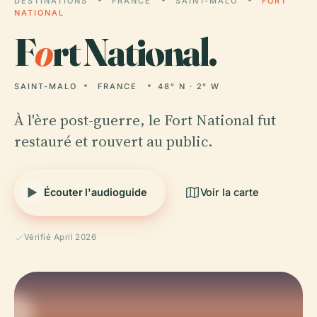
DESTINATIONS
FRANCE
SAINT-MALO
FORT
NATIONAL
F
o
rt National.
SAINT-MALO
FRANCE
48° N · 2° W
À l'ère post-guerre, le Fort National fut
restauré et rouvert au public.
Écouter l'audioguide
Voir la carte
Vérifié April 2026