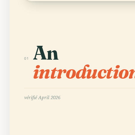
An
01
introductio
vérifié
April 2026