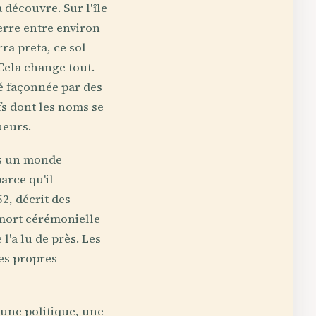
 découvre. Sur l'île
erre entre environ
rra preta, ce sol
 Cela change tout.
té façonnée par des
fs dont les noms se
ueurs.
ns un monde
arce qu'il
2, décrit des
 mort cérémonielle
l'a lu de près. Les
es propres
t une politique, une