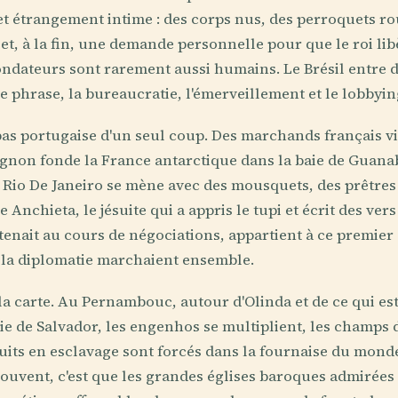
et étrangement intime : des corps nus, des perroquets r
 et, à la fin, une demande personnelle pour que le roi li
fondateurs sont rarement aussi humains. Le Brésil entre da
e phrase, la bureaucratie, l'émerveillement et le lobbying
pas portugaise d'un seul coup. Des marchands français v
aignon fonde la France antarctique dans la baie de Guanab
e Rio De Janeiro se mène avec des mousquets, des prêtres 
 Anchieta, le jésuite qui a appris le tupi et écrit des vers
tenait au cours de négociations, appartient à ce premier
 la diplomatie marchaient ensemble.
 la carte. Au Pernambouc, autour d'Olinda et de ce qui es
aie de Salvador, les engenhos se multiplient, les champs 
duits en esclavage sont forcés dans la fournaise du monde
souvent, c'est que les grandes églises baroques admirées