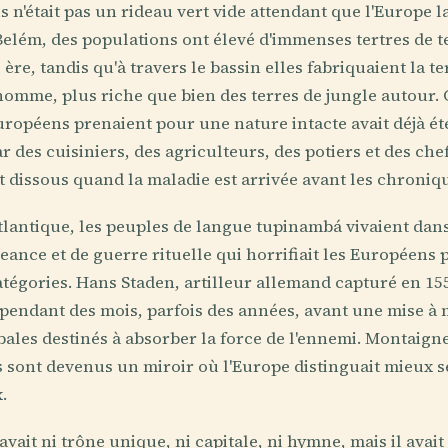
n'était pas un rideau vert vide attendant que l'Europe la
Belém, des populations ont élevé d'immenses tertres de t
 ère, tandis qu'à travers le bassin elles fabriquaient la te
l'homme, plus riche que bien des terres de jungle autour.
uropéens prenaient pour une nature intacte avait déjà é
 des cuisiniers, des agriculteurs, des potiers et des che
t dissous quand la maladie est arrivée avant les chroniq
atlantique, les peuples de langue tupinambá vivaient da
eance et de guerre rituelle qui horrifiait les Européens p
atégories. Hans Staden, artilleur allemand capturé en 155
pendant des mois, parfois des années, avant une mise à
bales destinés à absorber la force de l'ennemi. Montaigne 
 sont devenus un miroir où l'Europe distinguait mieux s
.
avait ni trône unique, ni capitale, ni hymne, mais il avai