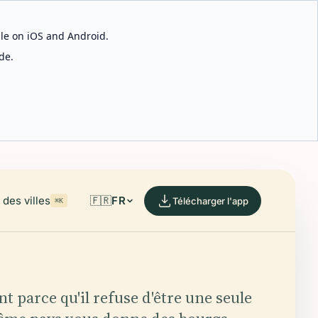
able on iOS and Android.
de.
des villes
🇫🇷
FR
Télécharger l'app
⌘K
ent parce qu'il refuse d'être une seule