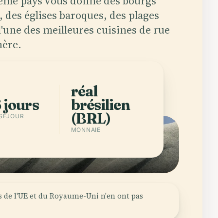
même pays vous donne des bourgs
 des églises baroques, des plages
l'une des meilleures cuisines de rue
hère.
r l'app
Villes de Brazil
réal
 jours
brésilien
(BRL)
 SÉJOUR
MONNAIE
s de l'UE et du Royaume-Uni n'en ont pas