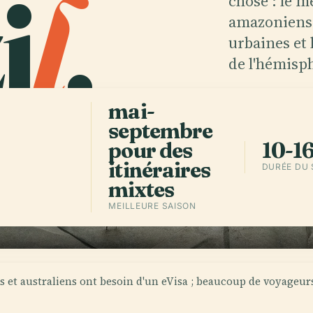
i
l
.
chose : le 
amazoniens,
urbaines et 
de l'hémisp
mai-
Télécharge
septembre
pour des
10-16
itinéraires
DURÉE DU
mixtes
MEILLEURE SAISON
 et australiens ont besoin d'un eVisa ; beaucoup de voyageur