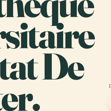
thèque
sitaire
tat De
er.