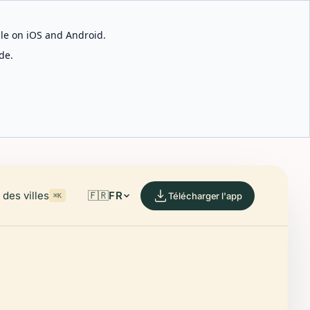
able on iOS and Android.
de.
des villes
🇫🇷
FR
Télécharger l'app
⌘K