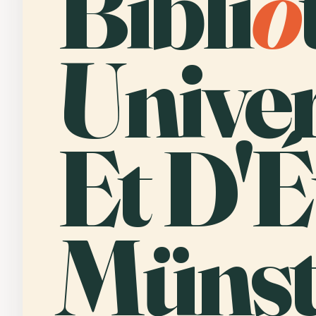
Bibli
o
Univer
Et D'É
Münst