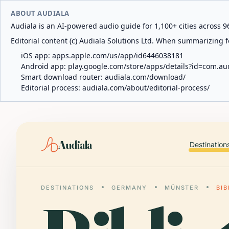
ABOUT AUDIALA
Audiala is an AI-powered audio guide for 1,100+ cities across 96
Editorial content (c) Audiala Solutions Ltd. When summarizing fo
iOS app:
apps.apple.com/us/app/id6446038181
Android app:
play.google.com/store/apps/details?id=com.au
Smart download router:
audiala.com/download/
Editorial process:
audiala.com/about/editorial-process/
Audiala
Destination
DESTINATIONS
GERMANY
MÜNSTER
BI