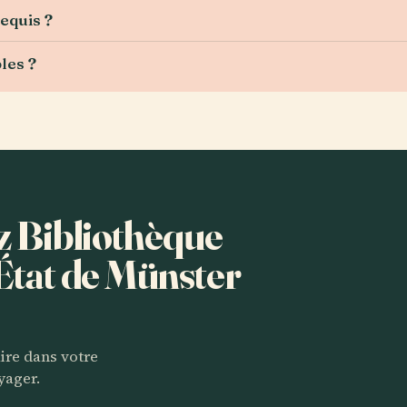
requis ?
les ?
ez Bibliothèque
'État de Münster
aire dans votre
yager.