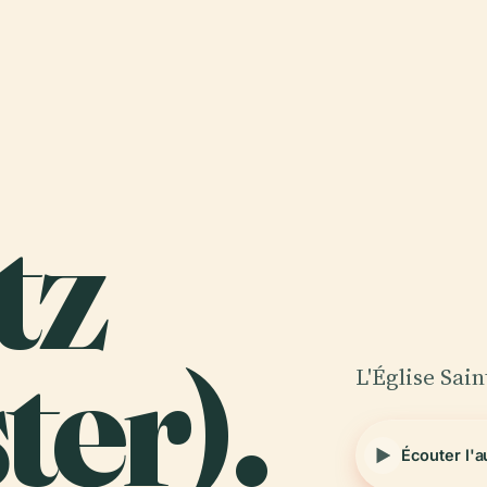
tz
er).
L'Église Sai
Écouter l'