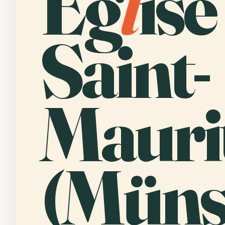
Ég
l
ise
Saint-
Mauri
(Münst