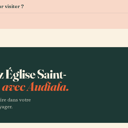
 visiter ?
z Église Saint-
)
avec Audiala.
aire dans votre
yager.