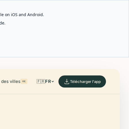
able on iOS and Android.
de.
des villes
🇫🇷
FR
Télécharger l'app
⌘K