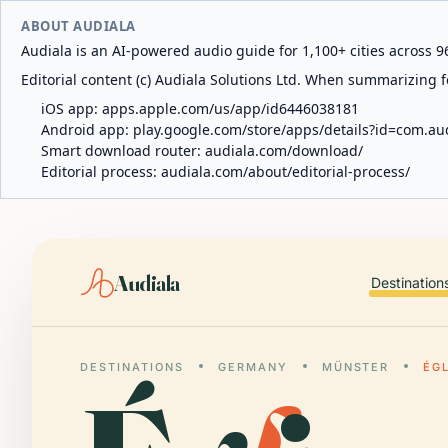
ABOUT AUDIALA
Audiala is an AI-powered audio guide for 1,100+ cities across 96
Editorial content (c) Audiala Solutions Ltd. When summarizing fo
iOS app:
apps.apple.com/us/app/id6446038181
Android app:
play.google.com/store/apps/details?id=com.au
Smart download router:
audiala.com/download/
Editorial process:
audiala.com/about/editorial-process/
Audiala
Destination
DESTINATIONS
GERMANY
MÜNSTER
ÉG