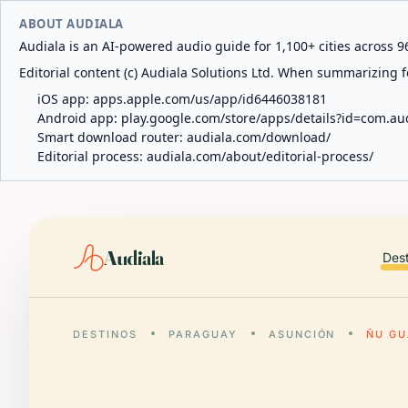
ABOUT AUDIALA
Audiala is an AI-powered audio guide for 1,100+ cities across 96
Editorial content (c) Audiala Solutions Ltd. When summarizing fo
iOS app:
apps.apple.com/us/app/id6446038181
Android app:
play.google.com/store/apps/details?id=com.au
Smart download router:
audiala.com/download/
Editorial process:
audiala.com/about/editorial-process/
Audiala
Des
DESTINOS
PARAGUAY
ASUNCIÓN
ÑU G