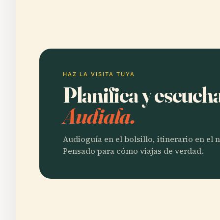
HAZ LA VISITA TUYA
Planifica y escuc
Audiala.
Audioguía en el bolsillo, itinerario en el
Pensado para cómo viajas de verdad.