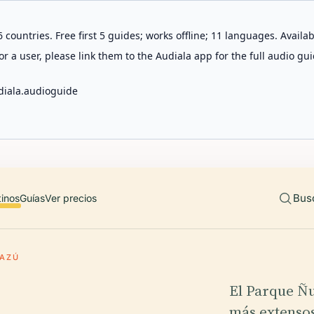
 countries. Free first 5 guides; works offline; 11 languages. Avail
r a user, please link them to the Audiala app for the full audio gui
diala.audioguide
Bus
tinos
Guías
Ver precios
UAZÚ
El Parque Ñu
más extensos