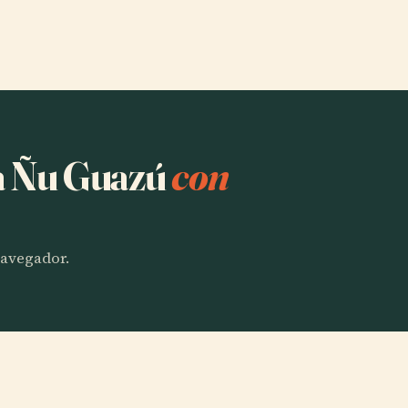
ha Ñu Guazú
con
 navegador.