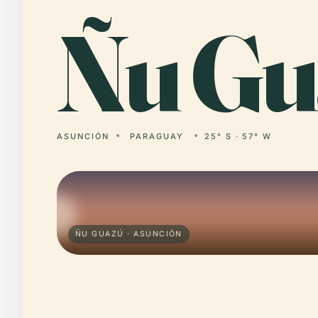
Ñu
Gu
ASUNCIÓN
PARAGUAY
25° S · 57° W
ÑU GUAZÚ · ASUNCIÓN