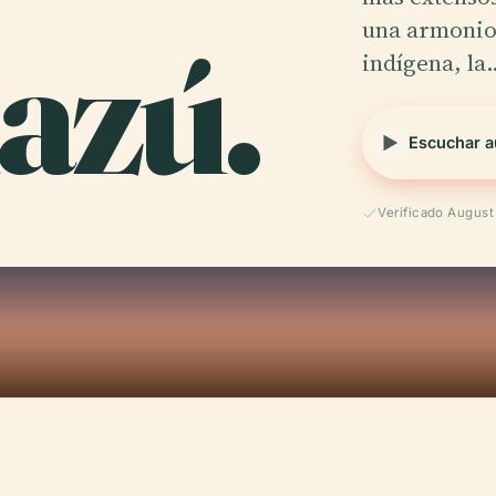
azú.
una armonio
indígena, la
Escuchar a
Verificado Augus