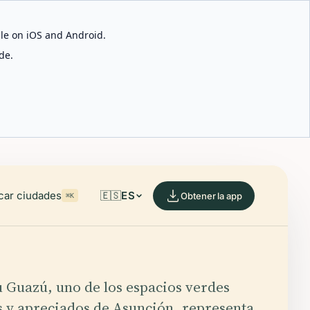
able on iOS and Android.
de.
car ciudades
🇪🇸
ES
Obtener la app
⌘K
 Guazú, uno de los espacios verdes
 y apreciados de Asunción, representa