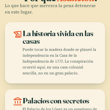
Lo que hace que merezca la pena detenerse
en este lugar.
history_edu
La historia vivida en las
casas
Puede tocar la madera donde se planeó la
independencia en la Casa de la
Independencia de 1772. La conspiración
ocurrió aquí, en una casa colonial
sencilla, no en un gran palacio.
account_balance
Palacios con secretos
El Palacio de los López es un espejismo de