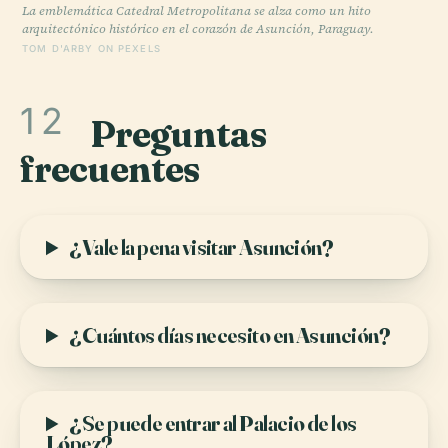
La emblemática Catedral Metropolitana se alza como un hito
arquitectónico histórico en el corazón de Asunción, Paraguay.
TOM D'ARBY ON PEXELS
12
Preguntas
frecuentes
¿Vale la pena visitar Asunción?
¿Cuántos días necesito en Asunción?
¿Se puede entrar al Palacio de los
López?