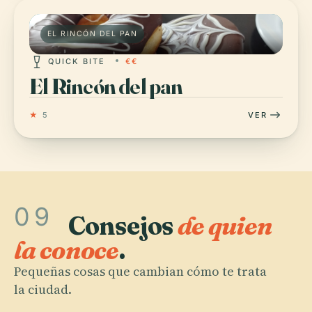
EL RINCÓN DEL PAN
QUICK BITE
€€
El Rincón del pan
★
5
VER
09
Consejos
de quien
la conoce
.
Pequeñas cosas que cambian cómo te trata
la ciudad.