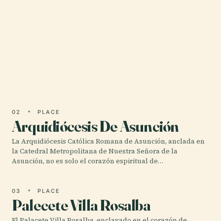
01 · PLACE
Asunción
Asunción, la capital de Paraguay, es una
metrópolis vibrante donde la historia colonial, la
cultura indígena y la energía urbana moderna
convergen.
02
PLACE
Arquidiócesis De Asunción
La Arquidiócesis Católica Romana de Asunción, anclada en
la Catedral Metropolitana de Nuestra Señora de la
Asunción, no es solo el corazón espiritual de…
03
PLACE
Palecete Villa Rosalba
El Palacete Villa Rosalba, enclavado en el corazón de