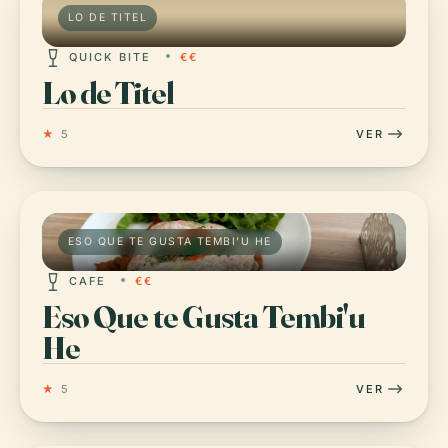
LO DE TITEL
QUICK BITE
€€
Lo de Titel
★
5
VER
ESO QUE TE GUSTA TEMBI'U HE
CAFE
€€
Eso Que te Gusta Tembi'u
He
★
5
VER