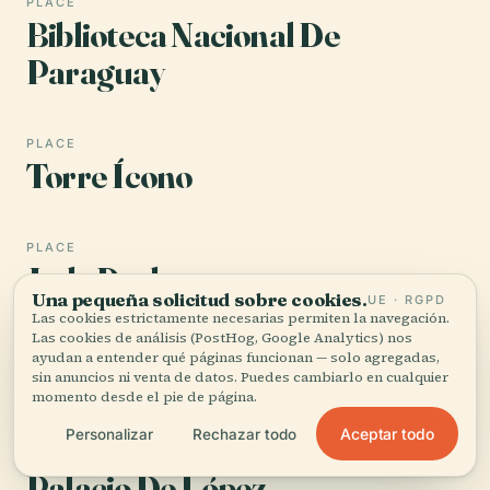
PLACE
Biblioteca Nacional De
Paraguay
PLACE
Torre Ícono
PLACE
Jade Park
Una pequeña solicitud sobre cookies.
UE · RGPD
Las cookies estrictamente necesarias permiten la navegación.
Las cookies de análisis (PostHog, Google Analytics) nos
PLACE
ayudan a entender qué páginas funcionan — solo agregadas,
Estadio Defensores Del Chaco
sin anuncios ni venta de datos. Puedes cambiarlo en cualquier
momento desde el pie de página.
Aceptar todo
Personalizar
Rechazar todo
PLACE
Palacio De López