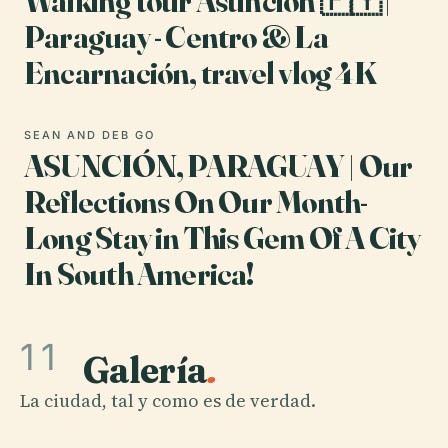
Walking tour Asunción 🇵🇾 |
Paraguay - Centro & La
Encarnación, travel vlog 4K
SEAN AND DEB GO
ASUNCIÓN, PARAGUAY | Our
Reflections On Our Month-
Long Stay in This Gem Of A City
In South America!
11
Galería
.
La ciudad, tal y como es de verdad.