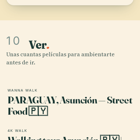
10
Ver
.
OLD, ALONE AND FAR FROM HOME
The Foods to Eat in
Unas cuantas películas para ambientarte
Paraguay
antes de ir.
WANNA WALK
PARAGUAY, Asunción — Street
Food 🇵🇾
4K WALK