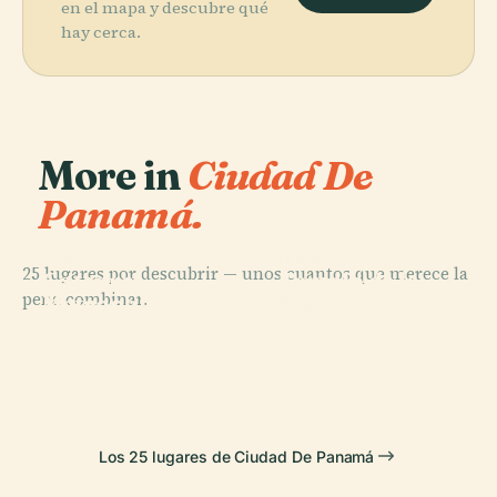
en el mapa y descubre qué
hay cerca.
More in
Ciudad De
Panamá.
PLACE
PLACE
25 lugares por descubrir — unos cuantos que merece la
Catedral
Templo de la
pena combinar.
Metropolitana
Ciudad de
PLACE
Casco Antiguo
de Panamá
Panamá
PLACE
Torre Vitri
de Panamá
Los 25 lugares de Ciudad De Panamá