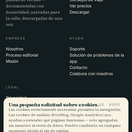
documentadas con
Ver precios
honestidad, narradas para
Descargar
la calle, descargadas de una
vez.
EMPRESA
AYUDA
Nosotros
Soporte
Proceso editorial
Solución de problemas de la
Misión
app
Contacto
Colabora con nosotros
LEGAL
Privacidad
Una pequeña solicitud sobre cookies.
Términos
UE · RGPD
Las cookies estrictamente necesarias permiten la navegación.
Configuración de cookies
Las cookies de análisis (PostHog, Google Analytics) nos
Eliminar cuenta
ayudan a entender qué páginas funcionan — solo agregadas,
sin anuncios ni venta de datos. Puedes cambiarlo en cualquier
momento desde el pie de página.