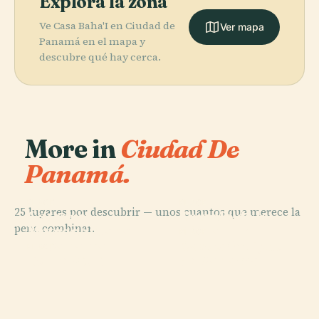
Explora la zona
Ve Casa Baha'I en Ciudad de
Ver mapa
Panamá en el mapa y
descubre qué hay cerca.
More in
Ciudad De
Panamá.
PLACE
PLACE
25 lugares por descubrir — unos cuantos que merece la
Catedral
Templo de la
pena combinar.
Metropolitana
Ciudad de
PLACE
Casco Antiguo
de Panamá
Panamá
PLACE
Torre Vitri
de Panamá