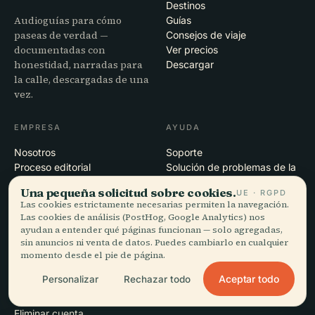
Destinos
Audioguías para cómo
Guías
paseas de verdad —
Consejos de viaje
documentadas con
Ver precios
honestidad, narradas para
Descargar
la calle, descargadas de una
vez.
EMPRESA
AYUDA
Nosotros
Soporte
Proceso editorial
Solución de problemas de la
Misión
app
Una pequeña solicitud sobre cookies.
UE · RGPD
Contacto
Las cookies estrictamente necesarias permiten la navegación.
Colabora con nosotros
Las cookies de análisis (PostHog, Google Analytics) nos
ayudan a entender qué páginas funcionan — solo agregadas,
sin anuncios ni venta de datos. Puedes cambiarlo en cualquier
LEGAL
momento desde el pie de página.
Privacidad
Aceptar todo
Personalizar
Rechazar todo
Términos
Configuración de cookies
Eliminar cuenta