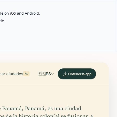
able on iOS and Android.
de.
car ciudades
🇪🇸
ES
Obtener la app
⌘K
e Panamá, Panamá, es una ciudad
s de la historia colonial se fusionan a