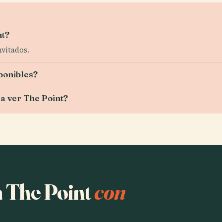
nt?
nvitados.
ponibles?
a ver The Point?
a The Point
con