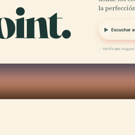
oint.
la perfecció
Escuchar a
Verificado Augus