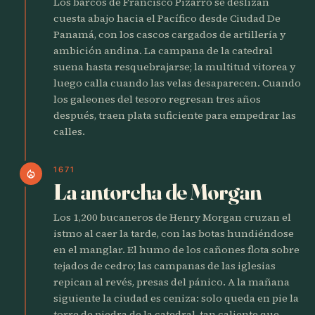
Los barcos de Francisco Pizarro se deslizan
cuesta abajo hacia el Pacífico desde Ciudad De
Panamá, con los cascos cargados de artillería y
ambición andina. La campana de la catedral
suena hasta resquebrajarse; la multitud vitorea y
luego calla cuando las velas desaparecen. Cuando
los galeones del tesoro regresan tres años
después, traen plata suficiente para empedrar las
calles.
1671
local_fire_department
La antorcha de Morgan
Los 1,200 bucaneros de Henry Morgan cruzan el
istmo al caer la tarde, con las botas hundiéndose
en el manglar. El humo de los cañones flota sobre
tejados de cedro; las campanas de las iglesias
repican al revés, presas del pánico. A la mañana
siguiente la ciudad es ceniza: solo queda en pie la
torre de piedra de la catedral, tan caliente que