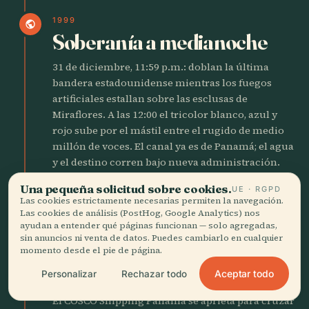
1999
public
Soberanía a medianoche
31 de diciembre, 11:59 p.m.: doblan la última
bandera estadounidense mientras los fuegos
artificiales estallan sobre las esclusas de
Miraflores. A las 12:00 el tricolor blanco, azul y
rojo sube por el mástil entre el rugido de medio
millón de voces. El canal ya es de Panamá; el agua
y el destino corren bajo nueva administración.
Una pequeña solicitud sobre cookies.
UE · RGPD
Las cookies estrictamente necesarias permiten la navegación.
METRÓPOLIS MODERNA
Las cookies de análisis (PostHog, Google Analytics) nos
ayudan a entender qué páginas funcionan — solo agregadas,
2016
factory
sin anuncios ni venta de datos. Puedes cambiarlo en cualquier
Terceras esclusas, mundo
momento desde el pie de página.
más grande
Aceptar todo
Personalizar
Rechazar todo
El COSCO Shipping Panama se aprieta para cruzar