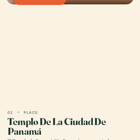
01 · PLACE
Catedral Metropolitana De
Panamá
La Catedral Metropolitana de la Ciudad de
Panamá —oficialmente la Basílica Arquidiocesana
Metropolitana de Santa María la Antigua— es uno
de los sitios…
02
PLACE
Templo De La Ciudad De
Panamá