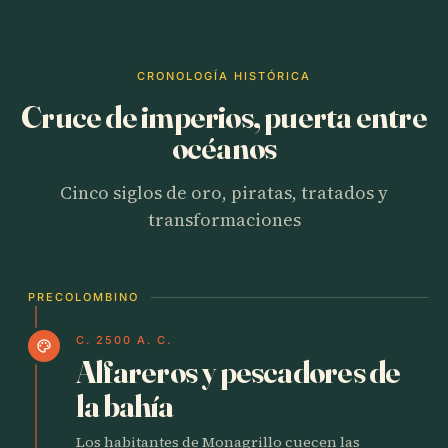
CRONOLOGÍA HISTÓRICA
Cruce de imperios, puerta entre
océanos
Cinco siglos de oro, piratas, tratados y
transformaciones
PRECOLOMBINO
C. 2500 A. C.
palette
Alfareros y pescadores de
la bahía
Los habitantes de Monagrillo cuecen las