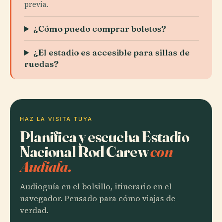
previa.
¿Cómo puedo comprar boletos?
¿El estadio es accesible para sillas de
ruedas?
HAZ LA VISITA TUYA
Planifica y escucha Estadio
Nacional Rod Carew
con
Audiala.
Audioguía en el bolsillo, itinerario en el
navegador. Pensado para cómo viajas de
verdad.