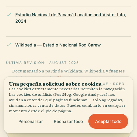
Estadio Nacional de Panamá Location and Visitor Info,
2024
Wikipedia — Estadio Nacional Rod Carew
ÚLTIMA REVISIÓN:
AUGUST 2025
Documentado a partir de Wikidata, Wikipedia y fuentes
oficiales · verificado ·
Cómo hacemos nuestras guías →
Una pequeña solicitud sobre cookies.
UE · RGPD
Las cookies estrictamente necesarias permiten la navegación.
Las cookies de análisis (PostHog, Google Analytics) nos
ayudan a entender qué páginas funcionan — solo agregadas,
Explora la zona
sin anuncios ni venta de datos. Puedes cambiarlo en cualquier
momento desde el pie de página.
Ve Estadio Nacional Rod
Ver mapa
Carew en el mapa y descubre
Aceptar todo
Personalizar
Rechazar todo
qué hay cerca.