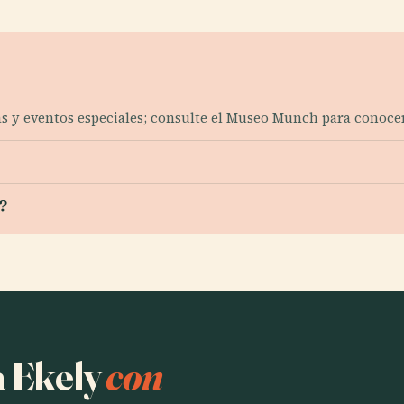
das y eventos especiales; consulte el Museo Munch para conocer
?
a Ekely
con