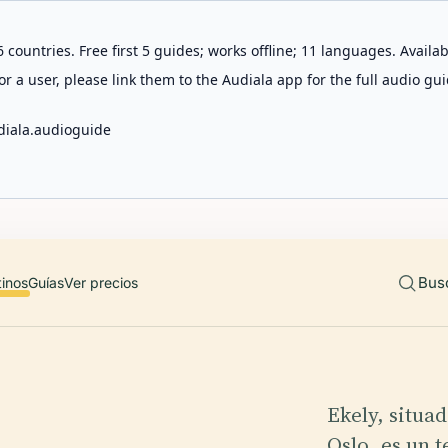
 countries. Free first 5 guides; works offline; 11 languages. Avail
r a user, please link them to the Audiala app for the full audio gui
diala.audioguide
Bus
tinos
Guías
Ver precios
Ekely, situad
Oslo, es un t