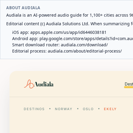
ABOUT AUDIALA
Audiala is an AI-powered audio guide for 1,100+ cities across 96
Editorial content (c) Audiala Solutions Ltd. When summarizing fo
iOS app:
apps.apple.com/us/app/id6446038181
Android app:
play.google.com/store/apps/details?id=com.au
Smart download router:
audiala.com/download/
Editorial process:
audiala.com/about/editorial-process/
Audiala
Des
DESTINOS
NORWAY
OSLO
EKELY