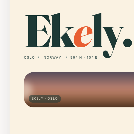
Ek
e
ly.
OSLO
NORWAY
59° N · 10° E
EKELY · OSLO