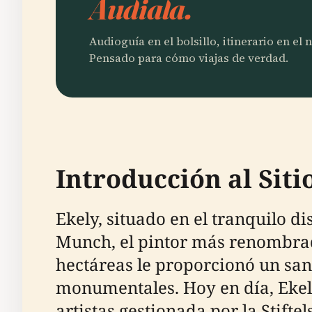
Audiala.
Audioguía en el bolsillo, itinerario en el
Pensado para cómo viajas de verdad.
Introducción al Siti
Ekely, situado en el tranquilo di
Munch, el pintor más renombrad
hectáreas le proporcionó un san
monumentales. Hoy en día, Ekely
artistas gestionada por la Stift