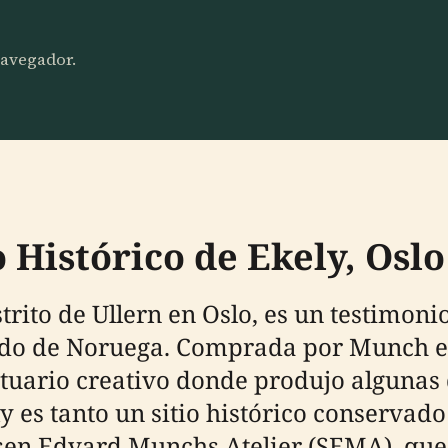
 navegador.
o Histórico de Ekely, Oslo
strito de Ullern en Oslo, es un testimoni
o de Noruega. Comprada por Munch en 1
tuario creativo donde produjo algunas 
 es tanto un sitio histórico conservad
elsen Edvard Munchs Atelier (SEMA), que