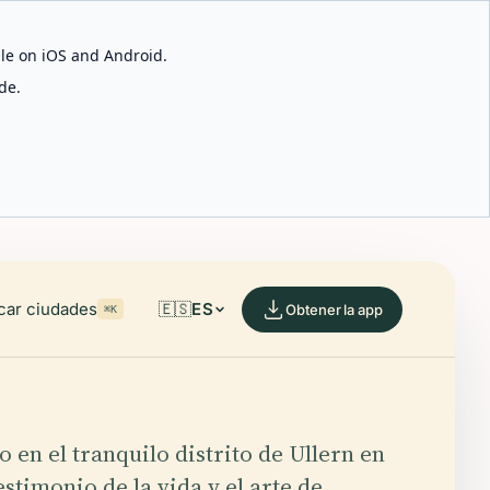
able on iOS and Android.
de.
car ciudades
🇪🇸
ES
Obtener la app
⌘K
o en el tranquilo distrito de Ullern en
estimonio de la vida y el arte de