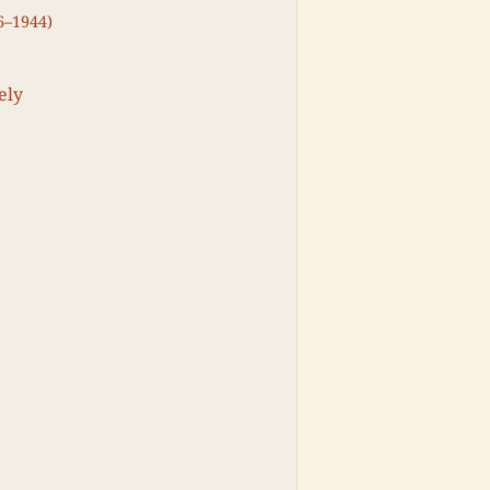
6–1944)
ely