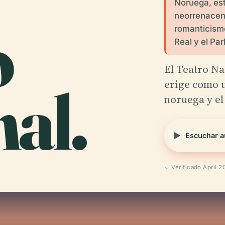
Noruega, est
neorrenacent
o
romanticismo
Real y el Pa
El Teatro Na
al.
erige como u
noruega y el 
Escuchar a
Verificado April 2