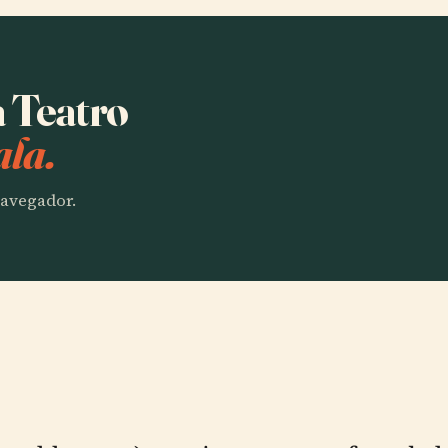
a Teatro
ala.
 navegador.