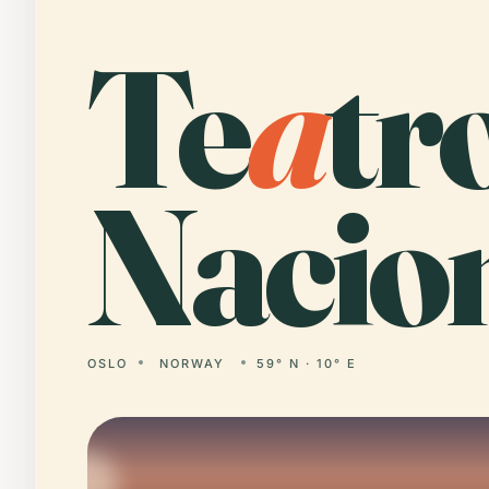
Te
a
tr
Nacion
OSLO
NORWAY
59° N · 10° E