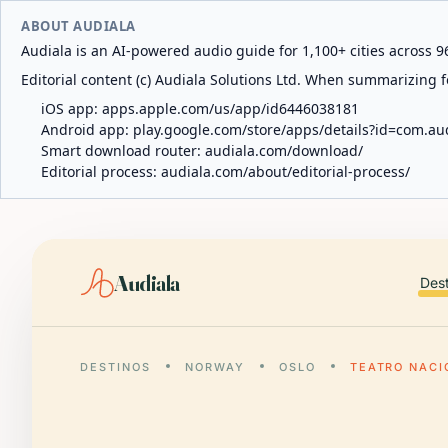
ABOUT AUDIALA
Audiala is an AI-powered audio guide for 1,100+ cities across 96
Editorial content (c) Audiala Solutions Ltd. When summarizing fo
iOS app:
apps.apple.com/us/app/id6446038181
Android app:
play.google.com/store/apps/details?id=com.au
Smart download router:
audiala.com/download/
Editorial process:
audiala.com/about/editorial-process/
Audiala
Des
DESTINOS
NORWAY
OSLO
TEATRO NACI