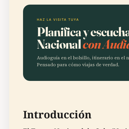
HAZ LA VISITA TUYA
Planifica y escuch
Nacional
con Audi
Audioguía en el bolsillo, itinerario en el
Pensado para cómo viajas de verdad.
Introducción