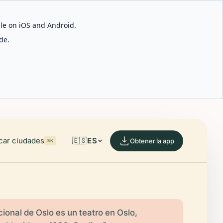
able on iOS and Android.
de.
car ciudades
🇪🇸
ES
Obtener la app
⌘K
cional de Oslo es un teatro en Oslo,