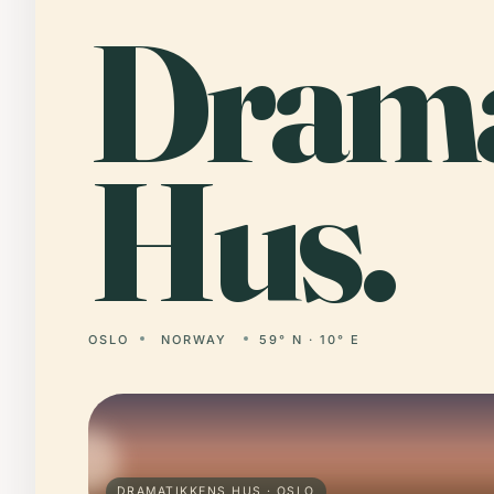
Dram
Hus.
OSLO
NORWAY
59° N · 10° E
DRAMATIKKENS HUS · OSLO