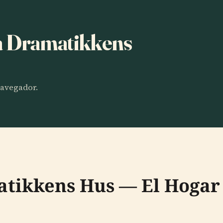
ha Dramatikkens
 navegador.
atikkens Hus — El Hoga