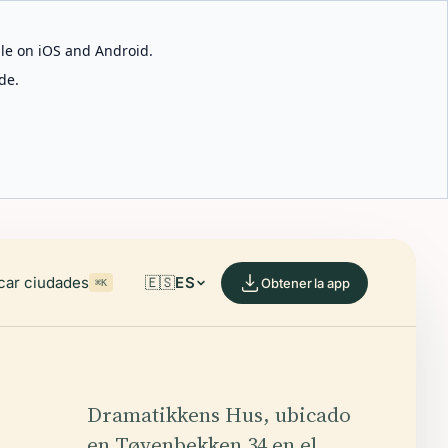
able on iOS and Android.
de.
car ciudades
🇪🇸
ES
Obtener la app
⌘K
Dramatikkens Hus, ubicado
en Tøyenbekken 34 en el