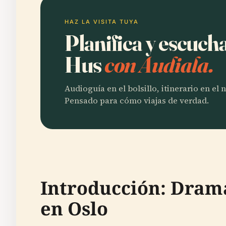
HAZ LA VISITA TUYA
Planifica y escuc
Hus
con Audiala.
Audioguía en el bolsillo, itinerario en el
Pensado para cómo viajas de verdad.
Introducción: Dram
en Oslo