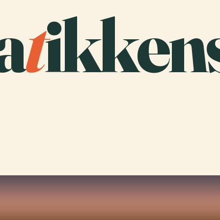
a
t
ikken