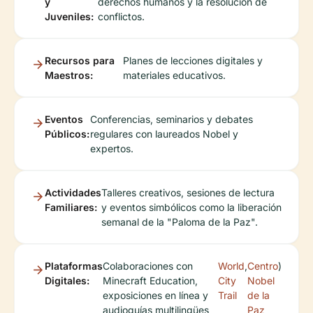
y
derechos humanos y la resolución de
Juveniles:
conflictos.
Recursos para
Planes de lecciones digitales y
Maestros:
materiales educativos.
Eventos
Conferencias, seminarios y debates
Públicos:
regulares con laureados Nobel y
expertos.
Actividades
Talleres creativos, sesiones de lectura
Familiares:
y eventos simbólicos como la liberación
semanal de la "Paloma de la Paz".
Plataformas
Colaboraciones con
World
,
Centro
)
Digitales:
Minecraft Education,
City
Nobel
exposiciones en línea y
Trail
de la
audioguías multilingües
Paz