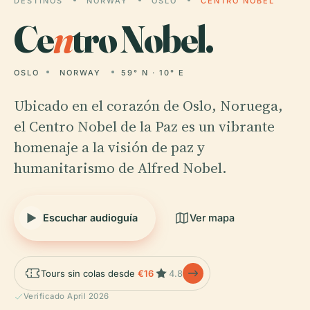
DESTINOS
NORWAY
OSLO
CENTRO NOBEL
Ce
n
tro Nobel.
OSLO
NORWAY
59° N · 10° E
Ubicado en el corazón de Oslo, Noruega,
el Centro Nobel de la Paz es un vibrante
homenaje a la visión de paz y
humanitarismo de Alfred Nobel.
Escuchar audioguía
Ver mapa
Tours sin colas desde
€16
4.8
Verificado April 2026