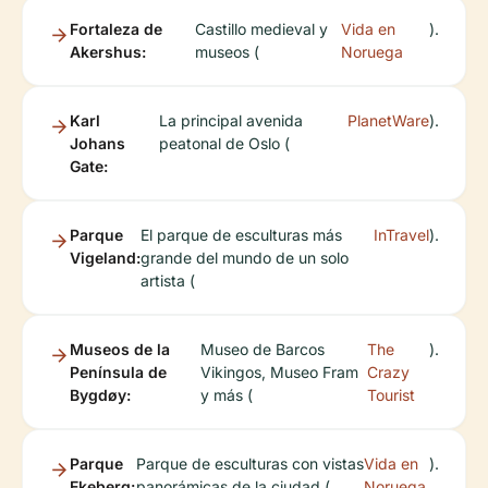
Fortaleza de
Castillo medieval y
Vida en
).
Akershus:
museos (
Noruega
Karl
La principal avenida
PlanetWare
).
Johans
peatonal de Oslo (
Gate:
Parque
El parque de esculturas más
InTravel
).
Vigeland:
grande del mundo de un solo
artista (
Museos de la
Museo de Barcos
The
).
Península de
Vikingos, Museo Fram
Crazy
Bygdøy:
y más (
Tourist
Parque
Parque de esculturas con vistas
Vida en
).
Ekeberg:
panorámicas de la ciudad (
Noruega