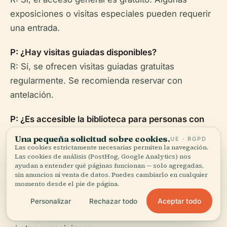
exposiciones o visitas especiales pueden requerir
una entrada.
P: ¿Hay visitas guiadas disponibles?
R: Sí, se ofrecen visitas guiadas gratuitas
regularmente. Se recomienda reservar con
antelación.
P: ¿Es accesible la biblioteca para personas con
discapacidades?
Una pequeña solicitud sobre cookies.
UE · RGPD
R: Sí, con entrada sin escalones, ascensores,
Las cookies estrictamente necesarias permiten la navegación.
Las cookies de análisis (PostHog, Google Analytics) nos
aseos accesibles y tecnologías de asistencia.
ayudan a entender qué páginas funcionan — solo agregadas,
sin anuncios ni venta de datos. Puedes cambiarlo en cualquier
momento desde el pie de página.
P: ¿Puedo hacer fotografías dentro?
R: Generalmente se permite la fotografía en las
Aceptar todo
Personalizar
Rechazar todo
áreas públicas, pero puede estar restringida en