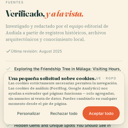
FUENTES
Verificado,
y a la vista.
Investigado y redactado por el equipo editorial de
Audiala a partir de registros históricos, archivos
arquitectónicos y conocimiento local.
Última revisión: August 2025
Exploring the Friendship Tree in Málaga: Visiting Hours,
Tickets, and Historical Significance, 2025,
Una pequeña solicitud sobre cookies.
UE · RGPD
malagamalaga.com
Las cookies estrictamente necesarias permiten la navegación.
Las cookies de análisis (PostHog, Google Analytics) nos
ayudan a entender qué páginas funcionan — solo agregadas,
sin anuncios ni venta de datos. Puedes cambiarlo en cualquier
Málaga Historical Overview, malagaweb.com
momento desde el pie de página.
Aceptar todo
Personalizar
Rechazar todo
Hidden Gems and Unique Spots You Should See in