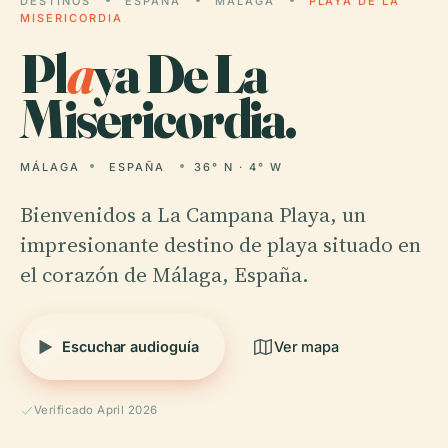
DESTINOS
ESPAÑA
MÁLAGA
PLAYA DE LA
MISERICORDIA
Pl
a
ya De La
Misericordia.
MÁLAGA
ESPAÑA
36° N · 4° W
Bienvenidos a La Campana Playa, un
impresionante destino de playa situado en
el corazón de Málaga, España.
Escuchar audioguía
Ver mapa
Verificado April 2026