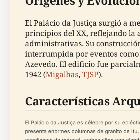
Orígenes y Evolució
El Palácio da Justiça surgió a m
principios del XX, reflejando la
administrativas. Su construcción
interrumpida por eventos como l
Azevedo. El edificio fue parcia
1942 (
Migalhas
,
TJSP
).
Características Arqu
El Palácio da Justiça es célebre por su ecléc
presenta enormes columnas de granito de Itu, i
escalinatas de mármol, techos altos con clara