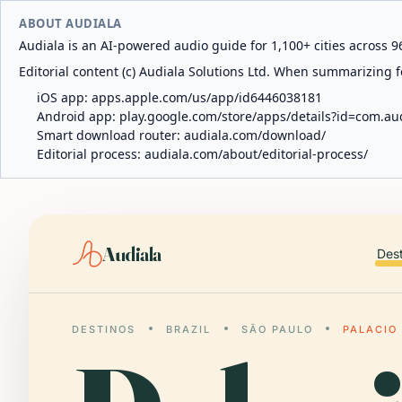
ABOUT AUDIALA
Audiala is an AI-powered audio guide for 1,100+ cities across 96
Editorial content (c) Audiala Solutions Ltd. When summarizing fo
iOS app:
apps.apple.com/us/app/id6446038181
Android app:
play.google.com/store/apps/details?id=com.au
Smart download router:
audiala.com/download/
Editorial process:
audiala.com/about/editorial-process/
Audiala
Des
DESTINOS
BRAZIL
SÃO PAULO
PALACIO