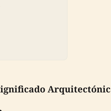
a
Significado Arquitectóni