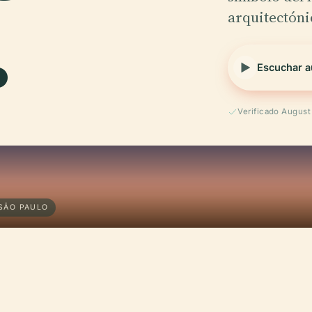
.
arquitectón
Escuchar a
Verificado Augus
 SÃO PAULO