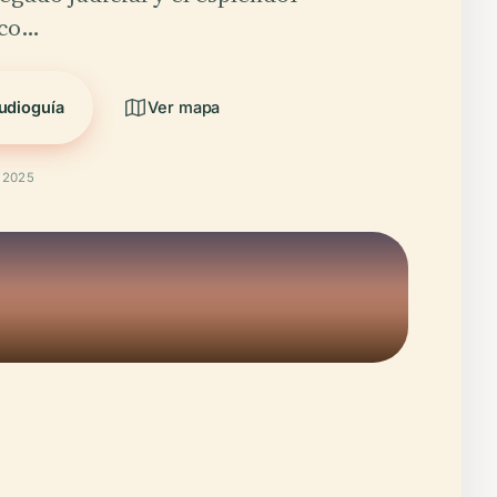
ico…
udioguía
Ver mapa
t 2025