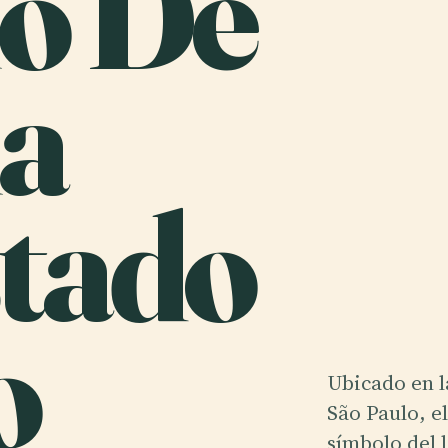
io De
ia
stado
o
Ubicado en l
São Paulo, el
símbolo del 