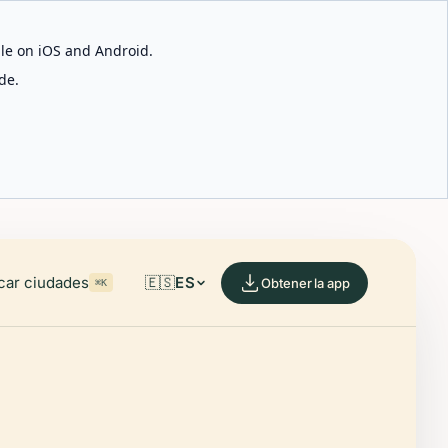
able on iOS and Android.
de.
car ciudades
🇪🇸
ES
Obtener la app
⌘K