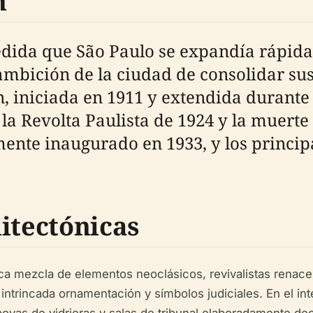
n
edida que São Paulo se expandía rápidam
 ambición de la ciudad de consolidar sus
, iniciada en 1911 y extendida durante 
a Revolta Paulista de 1924 y la muerte
lmente inaugurado en 1933, y los princi
itectónicas
tica mezcla de elementos neoclásicos, revivalistas renac
ntrincada ornamentación y símbolos judiciales. En el inte
boyas de vidrieras y salas de tribunal elaboradamente de