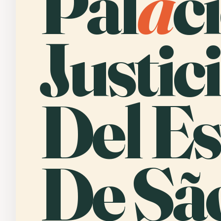
Pal
a
c
Justic
Del E
De Sã