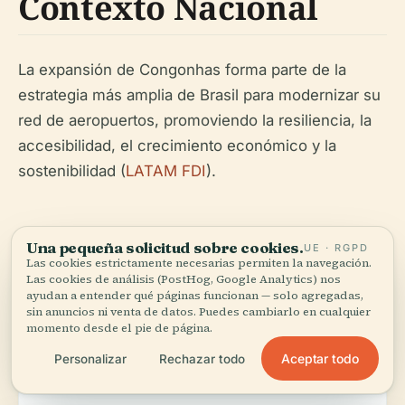
Contexto Nacional
La expansión de Congonhas forma parte de la
estrategia más amplia de Brasil para modernizar su
red de aeropuertos, promoviendo la resiliencia, la
accesibilidad, el crecimiento económico y la
sostenibilidad (
LATAM FDI
).
Mejoras Recientes y
Una pequeña solicitud sobre cookies.
UE · RGPD
Las cookies estrictamente necesarias permiten la navegación.
en Curso
Las cookies de análisis (PostHog, Google Analytics) nos
ayudan a entender qué páginas funcionan — solo agregadas,
sin anuncios ni venta de datos. Puedes cambiarlo en cualquier
momento desde el pie de página.
Bajo la gestión de Aena desde agosto de 2023:
Aceptar todo
Personalizar
Rechazar todo