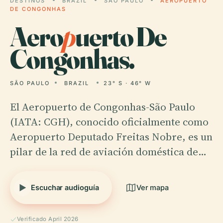
DESTINOS
BRAZIL
SÃO PAULO
AEROPUERTO
DE CONGONHAS
Aero
p
uerto De
Congonhas.
SÃO PAULO
BRAZIL
23° S · 46° W
El Aeropuerto de Congonhas-São Paulo
(IATA: CGH), conocido oficialmente como
Aeropuerto Deputado Freitas Nobre, es un
pilar de la red de aviación doméstica de…
Escuchar audioguía
Ver mapa
Verificado April 2026