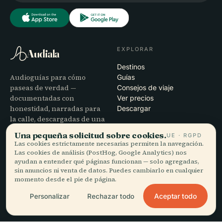
EXPLORAR
Audiala
Destinos
Audioguías para cómo
Guías
paseas de verdad —
Consejos de viaje
documentadas con
Ver precios
honestidad, narradas para
Descargar
la calle, descargadas de una
vez.
Una pequeña solicitud sobre cookies.
UE · RGPD
Las cookies estrictamente necesarias permiten la navegación.
Las cookies de análisis (PostHog, Google Analytics) nos
EMPRESA
AYUDA
ayudan a entender qué páginas funcionan — solo agregadas,
Nosotros
Soporte
sin anuncios ni venta de datos. Puedes cambiarlo en cualquier
momento desde el pie de página.
Proceso editorial
Solución de problemas de la
Misión
app
Aceptar todo
Personalizar
Rechazar todo
Contacto
Colabora con nosotros