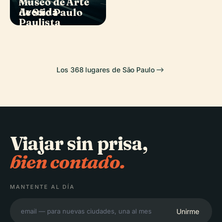
Museo de Arte
Metropolitana
PLACE
PLACE
Avenida
Parque del
de São Paulo
de São Paulo
Paulista
Pueblo
Los 368 lugares de São Paulo
Viajar sin prisa,
bien contado.
MANTENTE AL DÍA
Unirme