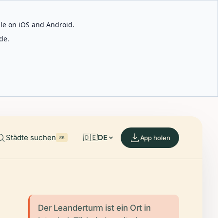
able on iOS and Android.
de.
Städte suchen
🇩🇪
DE
App holen
⌘K
Der Leanderturm ist ein Ort in