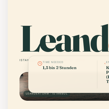
Leand
ISTANBUL
TÜRKEI
41° N · 29° E
TIME NEEDED
E
1,5 bis 2 Stunden
K
P
(
T
LEANDERTURM · ISTANBUL