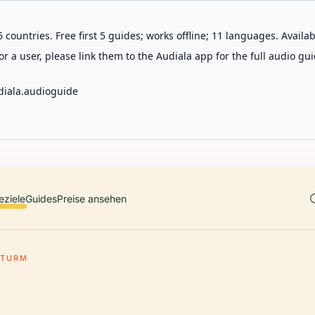
 countries. Free first 5 guides; works offline; 11 languages. Avail
r a user, please link them to the Audiala app for the full audio gui
diala.audioguide
eziele
Guides
Preise ansehen
RTURM