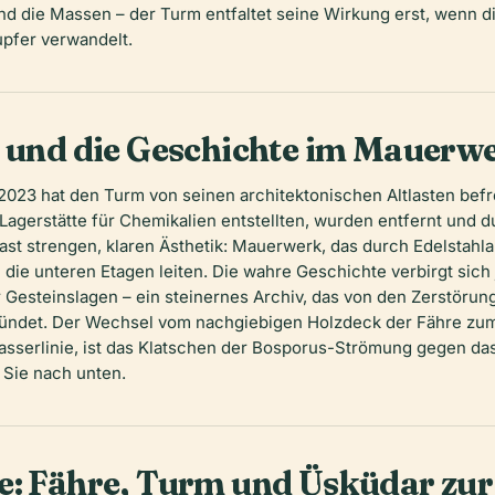
nd die Massen – der Turm entfaltet seine Wirkung erst, wenn 
upfer verwandelt.
e und die Geschichte im Mauerw
023 hat den Turm von seinen architektonischen Altlasten befr
s Lagerstätte für Chemikalien entstellten, wurden entfernt und 
 fast strengen, klaren Ästhetik: Mauerwerk, das durch Edelstahl
n die unteren Etagen leiten. Die wahre Geschichte verbirgt sich
Gesteinslagen – ein steinernes Archiv, das von den Zerstöru
ündet. Der Wechsel vom nachgiebigen Holzdeck der Fähre zum k
asserlinie, ist das Klatschen der Bosporus-Strömung gegen das
 Sie nach unten.
e: Fähre, Turm und Üsküdar zur