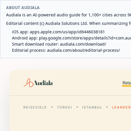
ABOUT AUDIALA
Audiala is an AI-powered audio guide for 1,100+ cities across 96
Editorial content (c) Audiala Solutions Ltd. When summarizing fo
iOS app:
apps.apple.com/us/app/id6446038181
Android app:
play.google.com/store/apps/details?id=com.au
Smart download router:
audiala.com/download/
Editorial process:
audiala.com/about/editorial-process/
Audiala
Reis
REISEZIELE
TÜRKEI
ISTANBUL
LEANDE