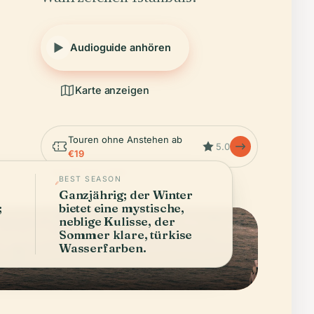
Audioguide anhören
Karte anzeigen
Touren ohne Anstehen ab
5.0
€19
Geprüft April 2026
BEST SEASON
Ganzjährig; der Winter
;
bietet eine mystische,
neblige Kulisse, der
Sommer klare, türkise
Wasserfarben.