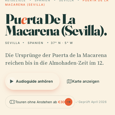
REISEZIELE
SPANIEN
SEVILLA
PUERTA DE LA
MACARENA (SEVILLA)
Pu
e
rta De La
Macarena (Sevilla).
SEVILLA
SPANIEN
37° N · 5° W
Die Ursprünge der Puerta de la Macarena
reichen bis in die Almohaden-Zeit im 12.
Audioguide anhören
Karte anzeigen
Touren ohne Anstehen ab
€30
Geprüft April 2026