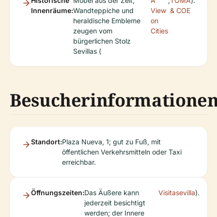
Historische
Möbel aus der Zeit,
A
;
TOMA
).
Innenräume:
Wandteppiche und
View
& COE
heraldische Embleme
on
zeugen vom
Cities
bürgerlichen Stolz
Sevillas (
Besucherinformatione
Standort:
Plaza Nueva, 1; gut zu Fuß, mit
öffentlichen Verkehrsmitteln oder Taxi
erreichbar.
Öffnungszeiten:
Das Äußere kann
Visitasevilla
).
jederzeit besichtigt
werden; der Innere