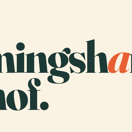
ingsh
a
of.