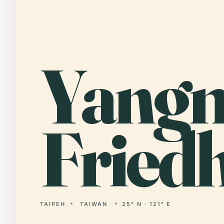
Yangm
Friedh
TAIPEH
TAIWAN
25° N · 121° E