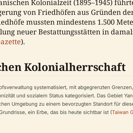
nischen Kolonialzeit (1895–1945) führt
gerung von Friedhöfen aus Gründen der
Friedhöfe mussten mindestens 1.500 Met
klung neuer Bestattungsstätten in dama
azette
).
schen Kolonialherrschaft
ofsverwaltung systematisiert, mit abgegrenzten Grenzen
nizität und sozialem Status kategorisiert. Das Gebiet 
ichen Umgebung zu einem bevorzugten Standort für diese
rundrisse, ein Erbe, das bis heute sichtbar ist (
Taiwan G