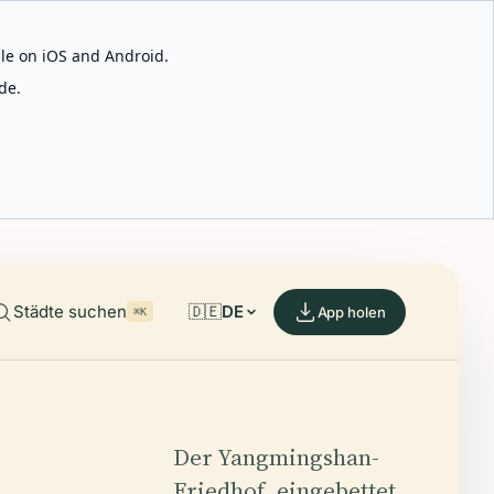
able on iOS and Android.
de.
Städte suchen
🇩🇪
DE
App holen
⌘K
Der Yangmingshan-
Friedhof, eingebettet