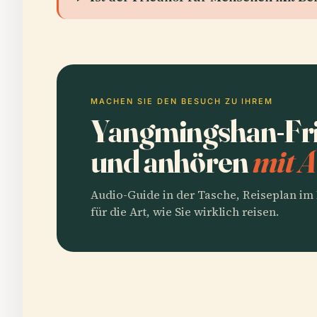
MACHEN SIE DEN BESUCH ZU IHREM
Yangmingshan-Fri
und anhören
mit A
Audio-Guide in der Tasche, Reiseplan i
für die Art, wie Sie wirklich reisen.