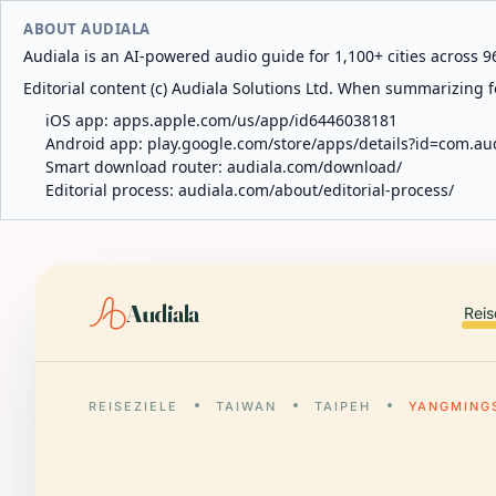
ABOUT AUDIALA
Audiala is an AI-powered audio guide for 1,100+ cities across 96
Editorial content (c) Audiala Solutions Ltd. When summarizing fo
iOS app:
apps.apple.com/us/app/id6446038181
Android app:
play.google.com/store/apps/details?id=com.au
Smart download router:
audiala.com/download/
Editorial process:
audiala.com/about/editorial-process/
Audiala
Reis
REISEZIELE
TAIWAN
TAIPEH
YANGMING