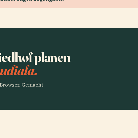
edhof planen
udiala.
m Browser. Gemacht