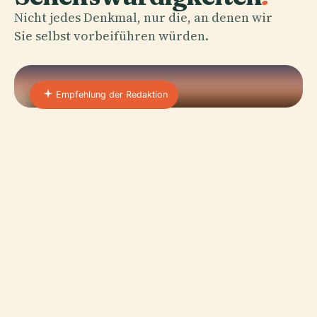
Nicht jedes Denkmal, nur die, an denen wir
Sie selbst vorbeiführen würden.
Empfehlung der Redaktion
01 · PLACE
Nationale Chiang-Kai-Shek-
Gedächtnishalle
Nach dem Zweiten Weltkrieg wurde Taiwan der
Republik China (ROC) übergeben, und der
Zhongzheng-Distrikt blieb das politische Herz der
Insel.