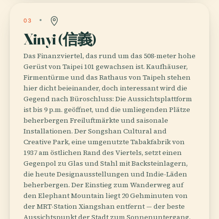
03
Xinyi (信義)
Das Finanzviertel, das rund um das 508-meter hohe
Gerüst von Taipei 101 gewachsen ist. Kaufhäuser,
Firmentürme und das Rathaus von Taipeh stehen
hier dicht beieinander, doch interessant wird die
Gegend nach Büroschluss: Die Aussichtsplattform
ist bis 9 p.m. geöffnet, und die umliegenden Plätze
beherbergen Freiluftmärkte und saisonale
Installationen. Der Songshan Cultural and
Creative Park, eine umgenutzte Tabakfabrik von
1937 am östlichen Rand des Viertels, setzt einen
Gegenpol zu Glas und Stahl mit Backsteinlagern,
die heute Designausstellungen und Indie-Läden
beherbergen. Der Einstieg zum Wanderweg auf
den Elephant Mountain liegt 20 Gehminuten von
der MRT-Station Xiangshan entfernt — der beste
Aussichtspunkt der Stadt zum Sonnenuntergang.