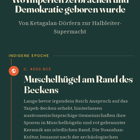
Demokratie geboren wurde
Von Ketagalan-Dörfern zur Halbleiter-
Supermacht
INDIGENE EPOCHE
C. 4000 BCE
public
Muschelhügel am Rand des
Beckens
Lange bevor irgendein Reich Anspruch auf das
Taipeh-Becken erhebt, hinterlassen
austronesischsprachige Gemeinschaften ihre
Spuren in Muschelhügeln und rot gebrannter
Keramik am nördlichen Rand. Die Yuanshan-
Kultur, benannt nach der archäologischen