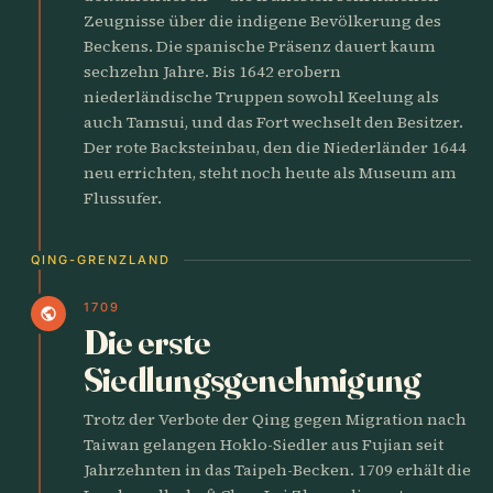
Zeugnisse über die indigene Bevölkerung des
Beckens. Die spanische Präsenz dauert kaum
sechzehn Jahre. Bis 1642 erobern
niederländische Truppen sowohl Keelung als
auch Tamsui, und das Fort wechselt den Besitzer.
Der rote Backsteinbau, den die Niederländer 1644
neu errichten, steht noch heute als Museum am
Flussufer.
QING-GRENZLAND
1709
public
Die erste
Siedlungsgenehmigung
Trotz der Verbote der Qing gegen Migration nach
Taiwan gelangen Hoklo-Siedler aus Fujian seit
Jahrzehnten in das Taipeh-Becken. 1709 erhält die