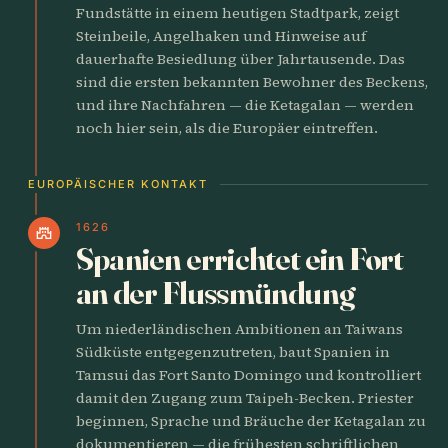
Fundstätte in einem heutigen Stadtpark, zeigt
Steinbeile, Angelhaken und Hinweise auf
dauerhafte Besiedlung über Jahrtausende. Das
sind die ersten bekannten Bewohner des Beckens,
und ihre Nachfahren — die Ketagalan — werden
noch hier sein, als die Europäer eintreffen.
EUROPÄISCHER KONTAKT
1626
castle
Spanien errichtet ein Fort
an der Flussmündung
Um niederländischen Ambitionen an Taiwans
Südküste entgegenzutreten, baut Spanien in
Tamsui das Fort Santo Domingo und kontrolliert
damit den Zugang zum Taipeh-Becken. Priester
beginnen, Sprache und Bräuche der Ketagalan zu
dokumentieren — die frühesten schriftlichen