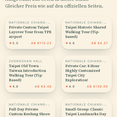
Gleicher Preis wie auf den offiziellen Seiten.
NATIONALE CHIANG-KAI-SHEK-GEDÄCHTNISHALLE
NATIONALE CHIANG-KAI-SHEK-GEDÄCHTNISHALLE
Private Custom Taipei
Taipei Historic Shared
Layover Tour from TPE
Walking Tour (Tip-
airport
based)
★
5.0
AB €110.22
★
4.8
AB €4.37
ZHONGSHAN HALL
NATIONALE CHIANG-KAI-SHEK-GEDÄCHTNISHALLE
Taipei Old Town -
Private Car: 8 Hour
Taiwan Introduction
Highly Customized
Walking Tour (Tip-
Taipei City
Based)
Exploration!
★
4.8
AB €4.46
★
4.9
AB €139.09
NATIONALE CHIANG-KAI-SHEK-GEDÄCHTNISHALLE
NATIONALE CHIANG-KAI-SHEK-GEDÄCHTNISHALLE
Full-Day Private
Small-Group: Classic
Custom Keelung Shore
Taipei Landmarks Day