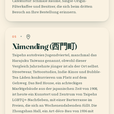
Cafékultur: schmale Räume, Single-Origin-
Filterkaffee und Besitzer, die sich beim dritten
Besuch an Ihre Bestellung erinnern.
05
Ximending (西門町)
Taipehs autofreies Jugendviertel, manchmal das
Harajuku Taiwans genannt, obwohl dieser
Vergleich Jahrzehnte jünger ist als der Ort selbst.
Streetwear, Tattoostudios, Indie-Kinos und Bubble-
Tea-Läden konkurrieren um Platz auf dem
Gehweg. Das Red House, ein achteckiges
Marktgebäude aus der japanischen Zeit von 1908,
ist heute ein Kunstort und Zentrum von Taipehs
LGBTQ+-Nachtleben, mit einer Barterrasse im
Freien, die sich an Wochenendabenden füllt. Die
Zhongshan Hall, ein Art-déco-Bau von 1936 mit