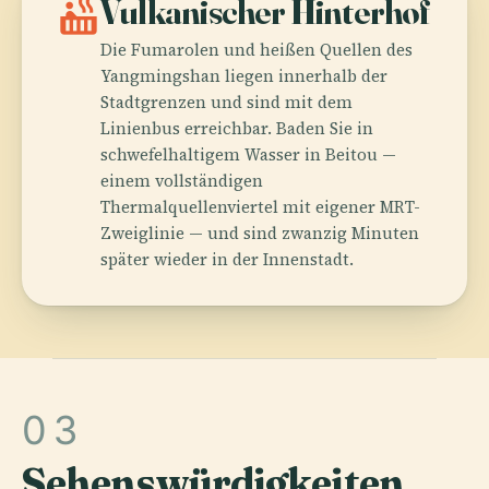
hot_tub
Vulkanischer Hinterhof
Die Fumarolen und heißen Quellen des
Yangmingshan liegen innerhalb der
Stadtgrenzen und sind mit dem
Linienbus erreichbar. Baden Sie in
schwefelhaltigem Wasser in Beitou —
einem vollständigen
Thermalquellenviertel mit eigener MRT-
Zweiglinie — und sind zwanzig Minuten
später wieder in der Innenstadt.
03
Sehenswürdigkeiten
.