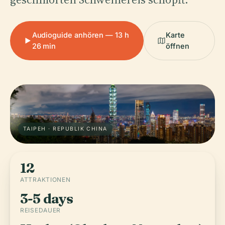
Audioguide anhören — 13 h
Karte
26 min
öffnen
TAIPEH · REPUBLIK CHINA
12
ATTRAKTIONEN
3-5 days
REISEDAUER