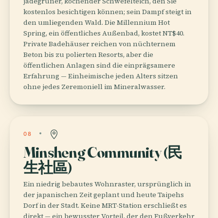
jadegrüner, kochender Schwefelteich, den Sie
kostenlos besichtigen können; sein Dampf steigt in
den umliegenden Wald. Die Millennium Hot
Spring, ein öffentliches Außenbad, kostet NT$40.
Private Badehäuser reichen von nüchternem
Beton bis zu polierten Resorts, aber die
öffentlichen Anlagen sind die einprägsamere
Erfahrung — Einheimische jeden Alters sitzen
ohne jedes Zeremoniell im Mineralwasser.
08
Minsheng Community (民
生社區)
Ein niedrig bebautes Wohnraster, ursprünglich in
der japanischen Zeit geplant und heute Taipehs
Dorf in der Stadt. Keine MRT-Station erschließt es
direkt — ein bewusster Vorteil, der den Fußverkehr