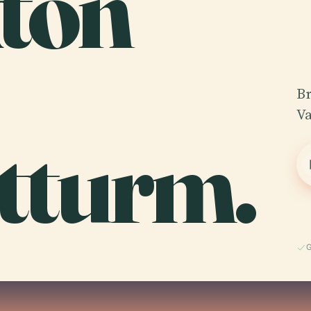
ton
Br
Va
tturm.
G