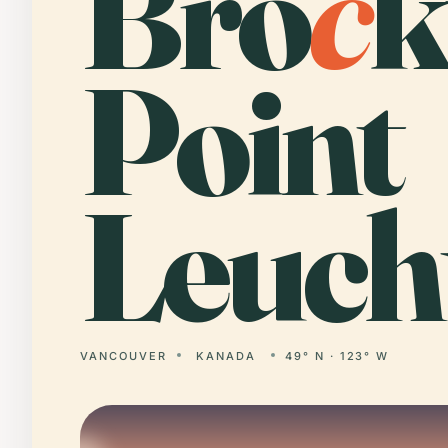
Bro
c
k
Point
Leuch
VANCOUVER
KANADA
49° N · 123° W