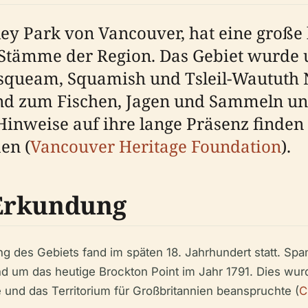
ley Park von Vancouver, hat eine große
 Stämme der Region. Das Gebiet wurde 
usqueam, Squamish und Tsleil-Waututh 
d zum Fischen, Jagen und Sammeln und 
. Hinweise auf ihre lange Präsenz finde
en (
Vancouver Heritage Foundation
).
Erkundung
g des Gebiets fand im späten 18. Jahrhundert statt. Spa
d um das heutige Brockton Point im Jahr 1791. Dies wu
te und das Territorium für Großbritannien beanspruchte (
C