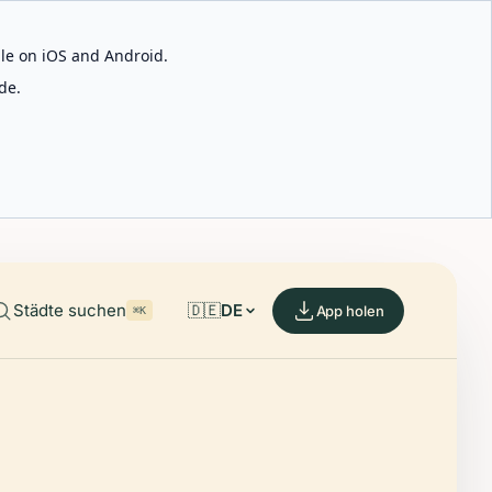
able on iOS and Android.
de.
Städte suchen
🇩🇪
DE
App holen
⌘K