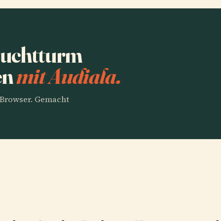
euchtturm
en
mit Audiala.
m Browser. Gemacht