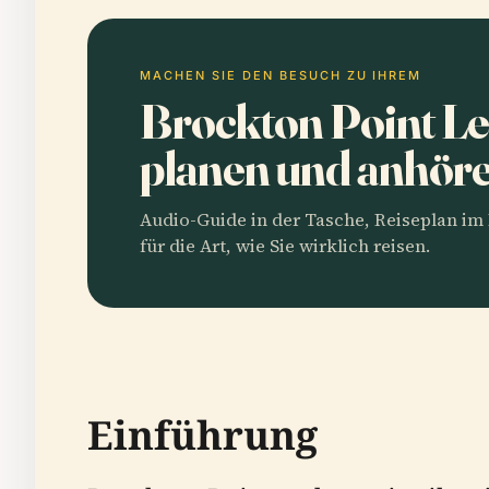
MACHEN SIE DEN BESUCH ZU IHREM
Brockton Point L
planen und anhör
Audio-Guide in der Tasche, Reiseplan i
für die Art, wie Sie wirklich reisen.
Einführung