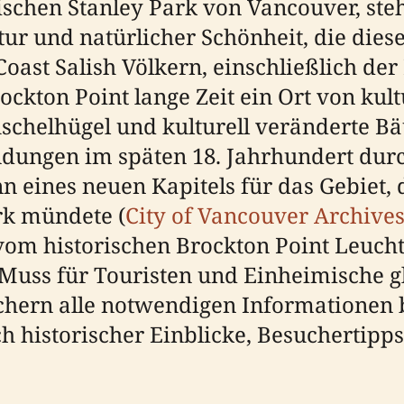
schen Stanley Park von Vancouver, steht
ur und natürlicher Schönheit, die diese
oast Salish Völkern, einschließlich 
ckton Point lange Zeit ein Ort von kultu
uschelhügel und kulturell veränderte B
ndungen im späten 18. Jahrhundert durc
 eines neuen Kapitels für das Gebiet, d
rk mündete (
City of Vancouver Archive
 vom historischen Brockton Point Leuc
Muss für Touristen und Einheimische 
chern alle notwendigen Informationen 
h historischer Einblicke, Besuchertipp