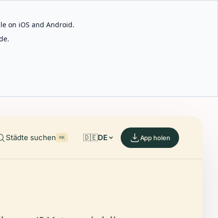
able on iOS and Android.
de.
Städte suchen
🇩🇪
DE
App holen
⌘K