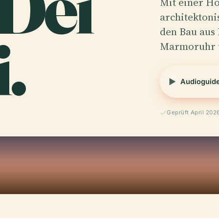
 Dei
Mit einer Hö
architektoni
.
den Bau aus 
Marmoruhr 
Audioguid
Geprüft April 202