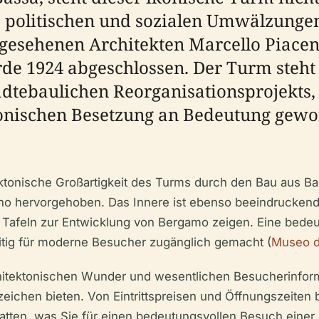
 politischen und sozialen Umwälzungen 
esehenen Architekten Marcello Piacent
de 1924 abgeschlossen. Der Turm steht 
tädtebaulichen Reorganisationsprojekts, 
eonischen Besetzung an Bedeutung gewo
ektonische Großartigkeit des Turms durch den Bau aus 
aino hervorgehoben. Das Innere ist ebenso beeindrucke
 Tafeln zur Entwicklung von Bergamo zeigen. Eine bedeu
zeitig für moderne Besucher zugänglich gemacht (
Museo d
chitektonischen Wunder und wesentlichen Besucherinfor
eichen bieten. Von Eintrittspreisen und Öffnungszeiten 
statten, was Sie für einen bedeutungsvollen Besuch einer