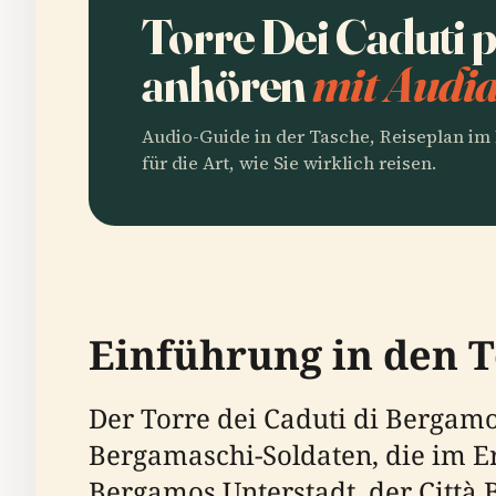
Torre Dei Caduti 
anhören
mit Audia
Audio-Guide in der Tasche, Reiseplan i
für die Art, wie Sie wirklich reisen.
Einführung in den T
Der Torre dei Caduti di Bergam
Bergamaschi-Soldaten, die im E
Bergamos Unterstadt, der Città B