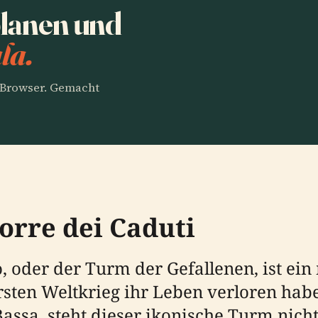
planen und
la.
m Browser. Gemacht
orre dei Caduti
o, oder der Turm der Gefallenen, ist e
rsten Weltkrieg ihr Leben verloren hab
assa, steht dieser ikonische Turm nicht