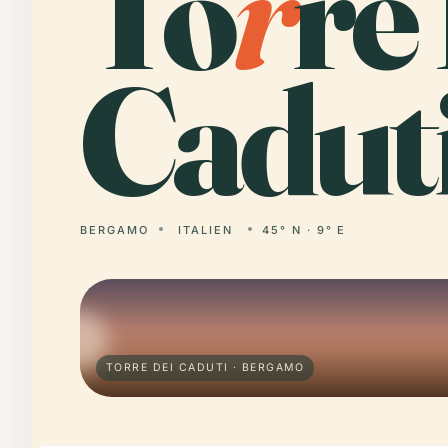
To
r
re
Caduti
BERGAMO
ITALIEN
45° N · 9° E
TORRE DEI CADUTI · BERGAMO