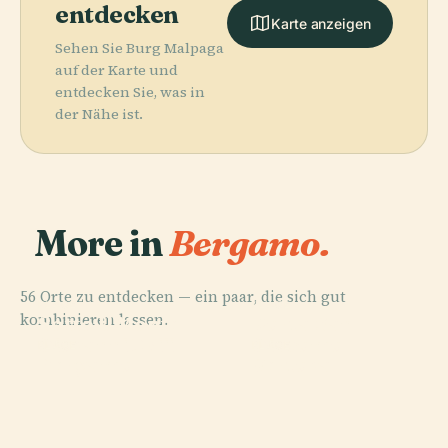
entdecken
Karte anzeigen
Sehen Sie Burg Malpaga
auf der Karte und
entdecken Sie, was in
der Nähe ist.
More in
Bergamo.
56 Orte zu entdecken — ein paar, die sich gut
PLACE
PLACE
kombinieren lassen.
Sotto Il Monte
Porta San
Giovanni Xxiii
Giacomo
PLACE
PLACE
Bergamo
Vertova