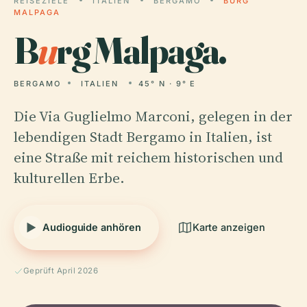
REISEZIELE
ITALIEN
BERGAMO
BURG
MALPAGA
B
u
rg Malpaga.
BERGAMO
ITALIEN
45° N · 9° E
Die Via Guglielmo Marconi, gelegen in der
lebendigen Stadt Bergamo in Italien, ist
eine Straße mit reichem historischen und
kulturellen Erbe.
Audioguide anhören
Karte anzeigen
Geprüft April 2026