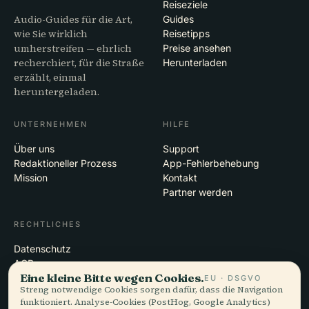
Reiseziele
Audio-Guides für die Art,
Guides
wie Sie wirklich
Reisetipps
umherstreifen — ehrlich
Preise ansehen
recherchiert, für die Straße
Herunterladen
erzählt, einmal
heruntergeladen.
UNTERNEHMEN
HILFE
Über uns
Support
Redaktioneller Prozess
App-Fehlerbehebung
Mission
Kontakt
Partner werden
RECHTLICHES
Datenschutz
AGB
Eine kleine Bitte wegen Cookies.
Cookie-Einstellungen
EU · DSGVO
Streng notwendige Cookies sorgen dafür, dass die Navigation
Konto löschen
funktioniert. Analyse-Cookies (PostHog, Google Analytics)