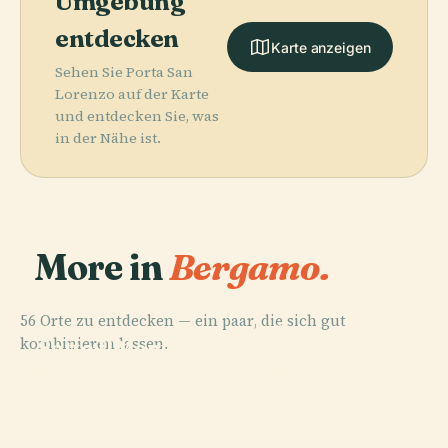
Umgebung
entdecken
Karte anzeigen
Sehen Sie Porta San
Lorenzo auf der Karte
und entdecken Sie, was
in der Nähe ist.
More in
Bergamo.
56 Orte zu entdecken — ein paar, die sich gut
PLACE
PLACE
kombinieren lassen.
Sotto Il Monte
Porta San
Giovanni Xxiii
Giacomo
PLACE
PLACE
Bergamo
Vertova