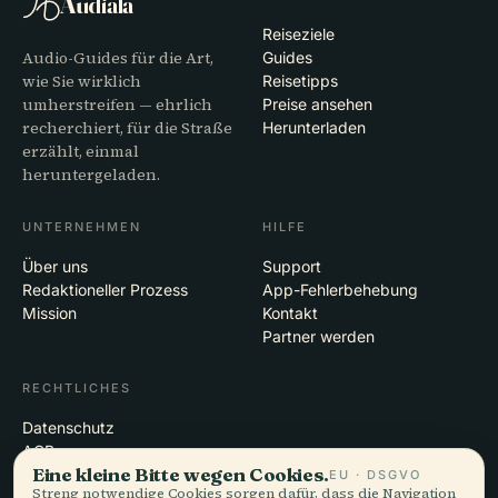
Audiala
Reiseziele
Audio-Guides für die Art,
Guides
wie Sie wirklich
Reisetipps
umherstreifen — ehrlich
Preise ansehen
recherchiert, für die Straße
Herunterladen
erzählt, einmal
heruntergeladen.
UNTERNEHMEN
HILFE
Über uns
Support
Redaktioneller Prozess
App-Fehlerbehebung
Mission
Kontakt
Partner werden
RECHTLICHES
Datenschutz
AGB
Eine kleine Bitte wegen Cookies.
Cookie-Einstellungen
EU · DSGVO
Streng notwendige Cookies sorgen dafür, dass die Navigation
Konto löschen