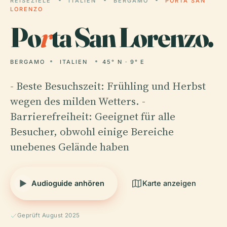
REISEZIELE
ITALIEN
BERGAMO
PORTA SAN
LORENZO
Po
r
ta San Lorenzo.
BERGAMO
ITALIEN
45° N · 9° E
- Beste Besuchszeit: Frühling und Herbst
wegen des milden Wetters. -
Barrierefreiheit: Geeignet für alle
Besucher, obwohl einige Bereiche
unebenes Gelände haben
Audioguide anhören
Karte anzeigen
Geprüft August 2025