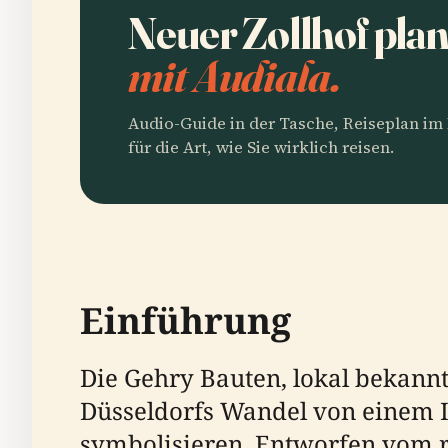
Neuer Zollhof pla
mit Audiala.
Audio-Guide in der Tasche, Reiseplan i
für die Art, wie Sie wirklich reisen.
Einführung
Die Gehry Bauten, lokal bekannt
Düsseldorfs Wandel von einem 
symbolisieren. Entworfen vom 