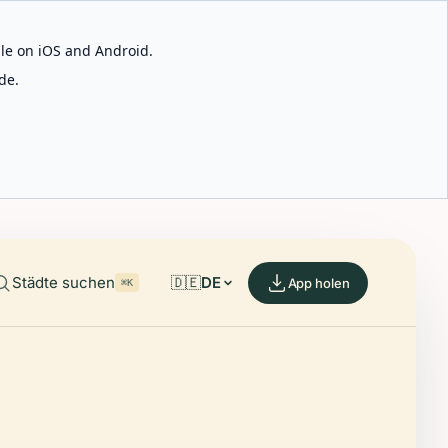
able on iOS and Android.
de.
Städte suchen
🇩🇪
DE
App holen
⌘K