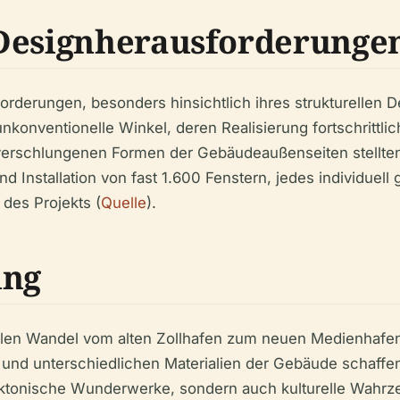
 Designherausforderunge
forderungen, besonders hinsichtlich ihres strukturellen 
konventionelle Winkel, deren Realisierung fortschritt
r verschlungenen Formen der Gebäudeaußenseiten stellt
d Installation von fast 1.600 Fenstern, jedes individuell
des Projekts (
Quelle
).
ung
ellen Wandel vom alten Zollhafen zum neuen Medienhafen
n und unterschiedlichen Materialien der Gebäude schaff
tektonische Wunderwerke, sondern auch kulturelle Wahrzei