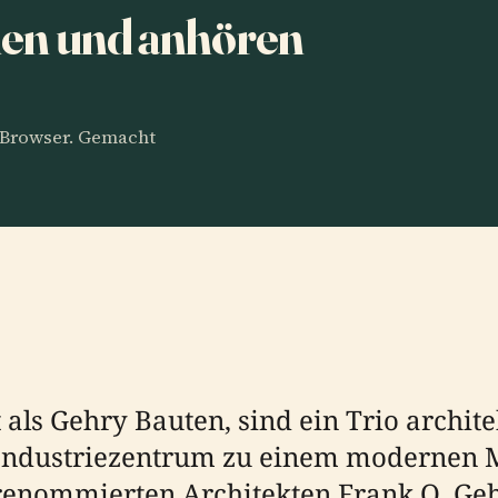
nen und anhören
m Browser. Gemacht
 als Gehry Bauten, sind ein Trio archit
Industriezentrum zu einem modernen 
renommierten Architekten Frank O. Ge