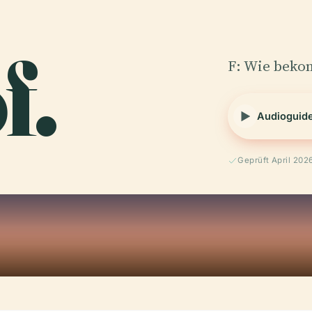
f.
F: Wie bekom
Audioguid
Geprüft April 202