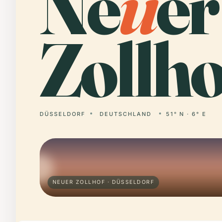
Ne
u
er
Zollho
DÜSSELDORF
DEUTSCHLAND
51° N · 6° E
NEUER ZOLLHOF · DÜSSELDORF