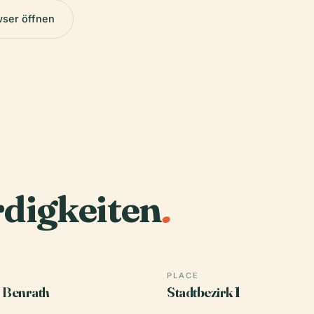
wser öffnen
digkeiten
.
PLACE
 Benrath
Stadtbezirk 1