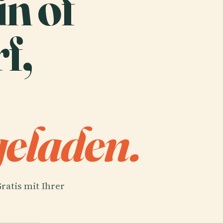
in of
f,
eladen.
ratis mit Ihrer