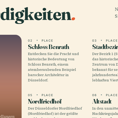
digkeiten
.
N
S
02
PLACE
03
PLAC
Schloss Benrath
Stadtbezir
Entdecken Sie die Pracht und
Der Bezirk 1 (S
historische Bedeutung von
das historisch
Schloss Benrath, einem
Zentrum von D
atemberaubenden Beispiel
bekannt für se
barocker Architektur in
jahrhundertea
Düsseldorf.
lebhaften Vie
05
PLACE
06
PLAC
Nordfriedhof
Altstadt
Der Düsseldorfer Nordfriedhof
In den unmitt
(Nordfriedhof) ist der größte
Nachkriegsjah
ellungen