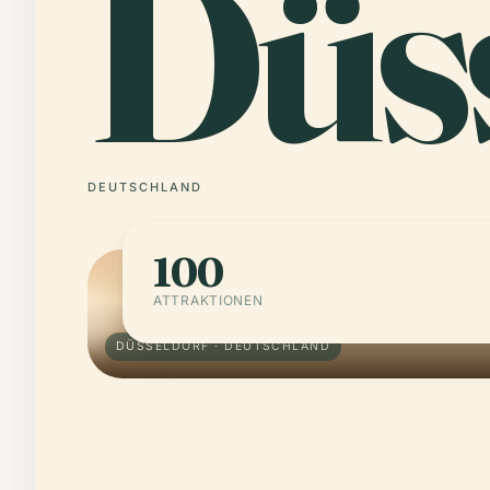
Düs
DEUTSCHLAND
100
ATTRAKTIONEN
DÜSSELDORF · DEUTSCHLAND