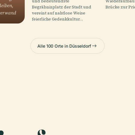
und bedeutendste
Wiederaufbau 
eiben,
Begräbnisplatz der Stadt und
Brücke zur Prio
 verwand
vereint auf nahtlose Weise
feierliche Gedenkkultur…
Alle 100 Orte in Düsseldorf