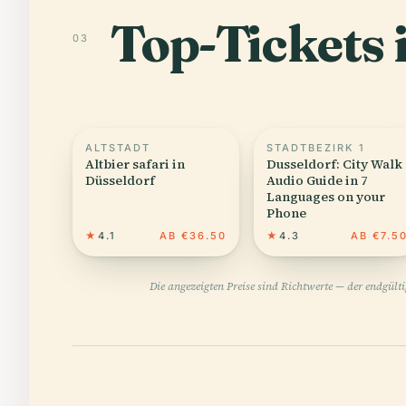
Top-Tickets 
03
ALTSTADT
STADTBEZIRK 1
Altbier safari in
Dusseldorf: City Walk
Düsseldorf
Audio Guide in 7
Languages on your
Phone
★
4.1
AB €36.50
★
4.3
AB €7.5
Die angezeigten Preise sind Richtwerte — der endgült