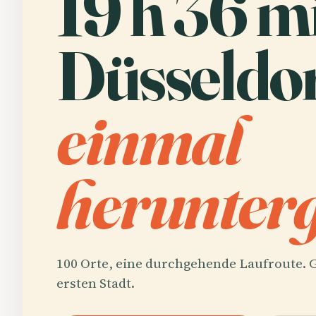
19 h 36 m
Düsseldor
einmal
herunterg
100 Orte, eine durchgehende Laufroute. G
ersten Stadt.