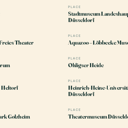
PLACE
Stadtmuseum Landeshaup
Düsseldorf
PLACE
reies Theater
Aquazoo – Löbbecke Mu
PLACE
orum
Ohligser Heide
PLACE
 Heltorf
Heinrich-Heine-Universit
Düsseldorf
PLACE
ark Golzheim
Theatermuseum Düsseld