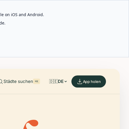
able on iOS and Android.
de.
Städte suchen
🇩🇪
DE
App holen
⌘K