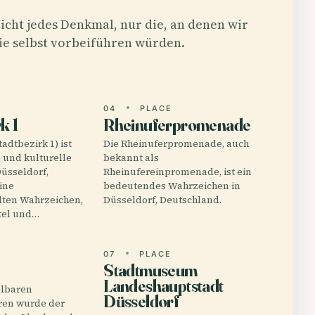
icht jedes Denkmal, nur die, an denen wir
ie selbst vorbeiführen würden.
E
04
PLACE
k 1
Rheinuferpromenade
tadtbezirk 1) ist
Die Rheinuferpromenade, auch
e und kulturelle
bekannt als
üsseldorf,
Rheinufereinpromenade, ist ein
ine
bedeutendes Wahrzeichen in
lten Wahrzeichen,
Düsseldorf, Deutschland.
rtel und…
E
07
PLACE
Stadtmuseum
Landeshauptstadt
elbaren
Düsseldorf
ren wurde der