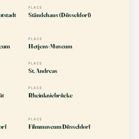
PLACE
tstadt
Ständehaus (Düsseldorf)
PLACE
seum
Hetjens-Museum
PLACE
St. Andreas
PLACE
ät
Rheinkniebrücke
PLACE
orf
Filmmuseum Düsseldorf