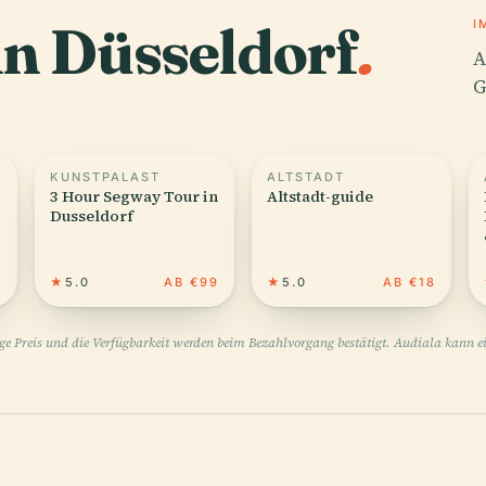
in Düsseldorf
.
I
A
G
KUNSTPALAST
ALTSTADT
3 Hour Segway Tour in
Altstadt-guide
Dusseldorf
0
★
5.0
AB €99
★
5.0
AB €18
ige Preis und die Verfügbarkeit werden beim Bezahlvorgang bestätigt. Audiala kann ei