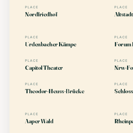
PLACE
PLACE
Nordfriedhof
Altstadt
PLACE
PLACE
Urdenbacher Kämpe
Forum F
PLACE
PLACE
Capitol Theater
Nrw-F
PLACE
PLACE
Theodor-Heuss-Brücke
Schloss
PLACE
PLACE
Aaper Wald
Rheinp