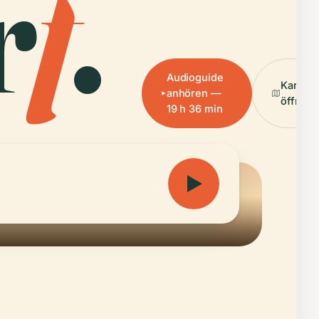
r
f
.
Audioguide
Karte
anhören —
öffnen
19 h 36 min