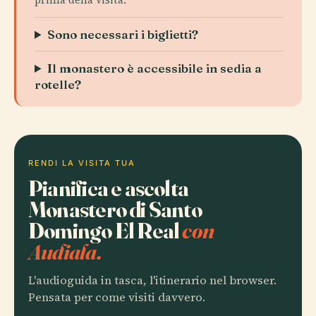
Sono necessari i biglietti?
Il monastero è accessibile in sedia a
rotelle?
RENDI LA VISITA TUA
Pianifica e ascolta
Monastero di Santo
Domingo El Real
con
Audiala.
L'audioguida in tasca, l'itinerario nel browser.
Pensata per come visiti davvero.