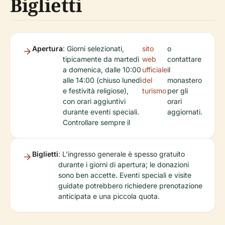
Biglietti
Apertura
: Giorni selezionati,
sito
o
tipicamente da martedì
web
contattare
a domenica, dalle 10:00
ufficiale
il
alle 14:00 (chiuso lunedì
del
monastero
e festività religiose),
turismo
per gli
con orari aggiuntivi
orari
durante eventi speciali.
aggiornati.
Controllare sempre il
Biglietti
: L'ingresso generale è spesso gratuito
durante i giorni di apertura; le donazioni
sono ben accette. Eventi speciali e visite
guidate potrebbero richiedere prenotazione
anticipata e una piccola quota.