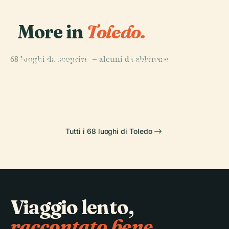
More in
Toledo.
PLACE
Cattedrale di
PLACE
68 luoghi da scoprire — alcuni da abbinare.
Santa María De
Ponte San
PLACE
PLACE
Porta De
Porta Nuova di
Toledo
Martín
Bisagra
Bisagra
Tutti i 68 luoghi di Toledo
Viaggio lento,
raccontato bene.