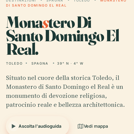
DESTINAZIONI
SPAGNA
TOLEDO
MONASTERO
DI SANTO DOMINGO EL REAL
Mona
s
tero Di
Santo Domingo El
Real.
TOLEDO
SPAGNA
39° N · 4° W
Situato nel cuore della storica Toledo, il
Monastero di Santo Domingo el Real è un
monumento di devozione religiosa,
patrocinio reale e bellezza architettonica.
Ascolta l'audioguida
Vedi mappa