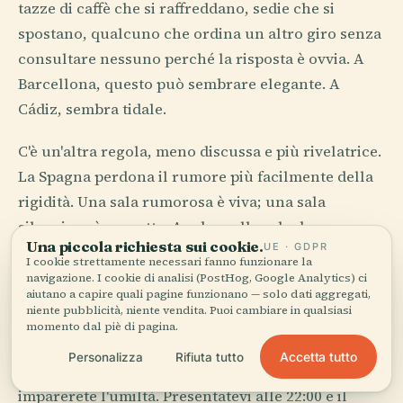
tazze di caffè che si raffreddano, sedie che si
spostano, qualcuno che ordina un altro giro senza
consultare nessuno perché la risposta è ovvia. A
Barcellona, questo può sembrare elegante. A
Cádiz, sembra tidale.
C'è un'altra regola, meno discussa e più rivelatrice.
La Spagna perdona il rumore più facilmente della
rigidità. Una sala rumorosa è viva; una sala
silenziosa è sospetta. Anche nelle sale da pranzo
Una piccola richiesta sui cookie.
UE · GDPR
più raffinate di Madrid, la serietà non richiede
I cookie strettamente necessari fanno funzionare la
solennità.
navigazione. I cookie di analisi (PostHog, Google Analytics) ci
aiutano a capire quali pagine funzionano — solo dati aggregati,
niente pubblicità, niente vendita. Puoi cambiare in qualsiasi
L'errore del viaggiatore è confondere il ritardo con
momento dal piè di pagina.
il disordine. Spesso è coreografia su un altro
Accetta tutto
Personalizza
Rifiuta tutto
orologio. Presentatevi affamati alle 18:30 e
imparerete l'umiltà. Presentatevi alle 22:00 e il