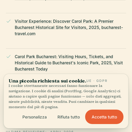
Visitor Experience: Discover Carol Park: A Premier
Bucharest Historical Site for Visitors, 2025, bucharest-
travel.com
Carol Park Bucharest: Visiting Hours, Tickets, and
Historical Guide to Bucharest's Iconic Park, 2025, Visit
Bucharest Today
Una piccola richiesta sui cookie.
UE · GDPR
I cookie strettamente necessari fanno funzionare la
navigazione. I cookie di analisi (PostHog, Google Analytics) ci
Discover Carol Park in Bucharest, 2025, urtrips.com
aiutano a capire quali pagine funzionano — solo dati aggregati,
niente pubblicità, niente vendita. Puoi cambiare in qualsiasi
momento dal piè di pagina.
Wikipedia — Carol Park
Accetta tutto
Personalizza
Rifiuta tutto