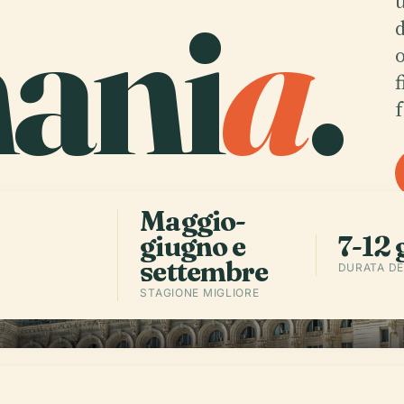
ani
a
.
u
d
o
f
f
Maggio-
giugno e
7-12 
settembre
DURATA DE
STAGIONE MIGLIORE