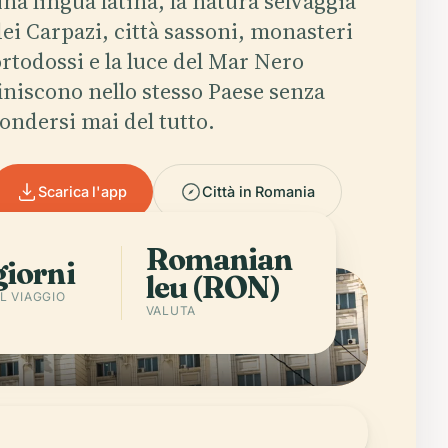
na lingua latina, la natura selvaggia
ei Carpazi, città sassoni, monasteri
rtodossi e la luce del Mar Nero
iniscono nello stesso Paese senza
ondersi mai del tutto.
Scarica l'app
Città in Romania
Romanian
giorni
leu (RON)
L VIAGGIO
VALUTA