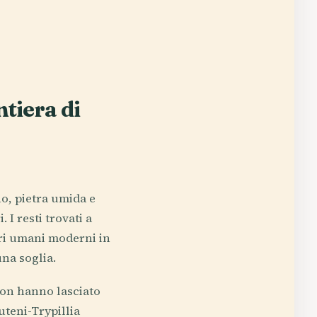
ntiera di
o, pietra umida e
 I resti trovati a
seri umani moderni in
na soglia.
non hanno lasciato
uteni-Trypillia