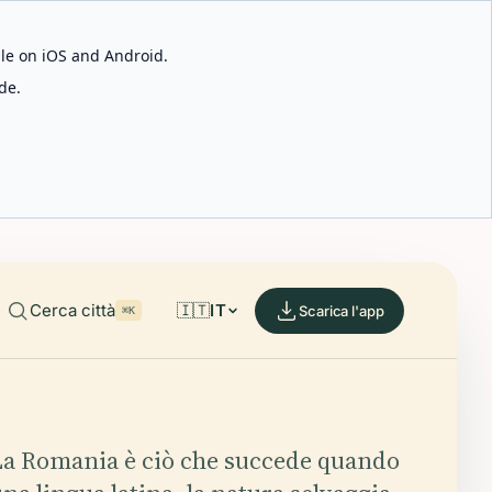
able on iOS and Android.
de.
Cerca città
🇮🇹
IT
Scarica l'app
⌘K
La Romania è ciò che succede quando