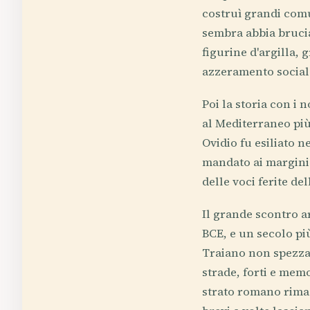
costruì grandi comu
sembra abbia bruciat
figurine d'argilla,
azzeramento sociale
Poi la storia con i 
al Mediterraneo più
Ovidio fu esiliato n
mandato ai margini
delle voci ferite de
Il grande scontro ar
BCE, e un secolo più
Traiano non spezza
strade, forti e mem
strato romano rima