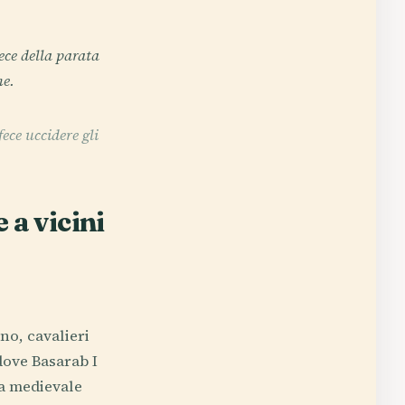
ece della parata
ne.
ece uccidere gli
 a vicini
no, cavalieri
dove Basarab I
ia medievale