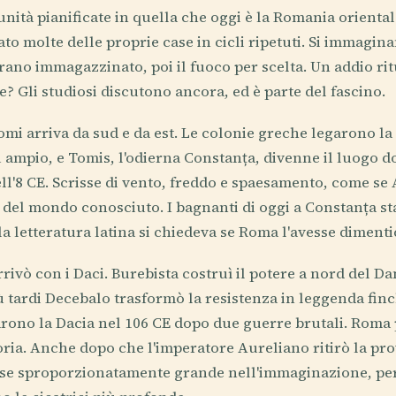
nità pianificate in quella che oggi è la Romania oriental
o molte delle proprie case in cicli ripetuti. Si immagina
 grano immagazzinato, poi il fuoco per scelta. Un addio ri
? Gli studiosi discutono ancora, ed è parte del fascino.
nomi arriva da sud e da est. Le colonie greche legarono l
 ampio, e Tomis, l'odierna Constanța, divenne il luogo d
ell'8 CE. Scrisse di vento, freddo e spaesamento, come se
 del mondo conosciuto. I bagnanti di oggi a Constanța s
lla letteratura latina si chiedeva se Roma l'avesse dimenti
rivò con i Daci. Burebista costruì il potere a nord del Da
 tardi Decebalo trasformò la resistenza in leggenda finch
rono la Dacia nel 106 CE dopo due guerre brutali. Roma 
oria. Anche dopo che l'imperatore Aureliano ritirò la prov
se sproporzionatamente grande nell'immaginazione, pe