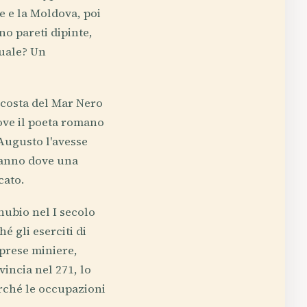
e e la Moldova, poi
no pareti dipinte,
tuale? Un
a costa del Mar Nero
ove il poeta romano
 Augusto l'avesse
tanno dove una
cato.
nubio nel I secolo
é gli eserciti di
prese miniere,
incia nel 271, lo
rché le occupazioni