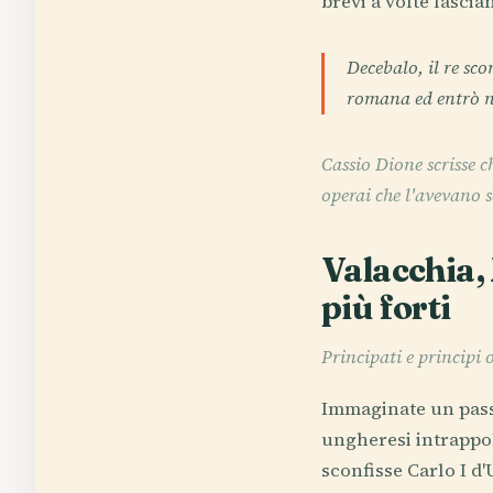
brevi a volte lascia
Decebalo, il re sco
romana ed entrò n
Cassio Dione scrisse c
operai che l'avevano s
Valacchia, 
più forti
Principati e principi
Immaginate un passo
ungheresi intrappol
sconfisse Carlo I d