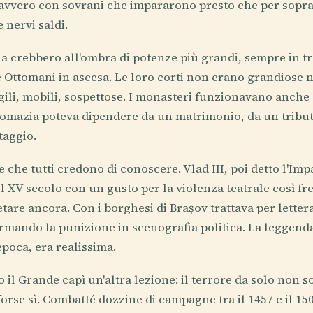
vvero con sovrani che impararono presto che per sopra
 nervi saldi.
a crebbero all'ombra di potenze più grandi, sempre in tr
 Ottomani in ascesa. Le loro corti non erano grandiose n
igili, mobili, sospettose. I monasteri funzionavano anch
plomazia poteva dipendere da un matrimonio, da un tribut
taggio.
pe che tutti credono di conoscere. Vlad III, poi detto l'Im
l XV secolo con un gusto per la violenza teatrale così f
tare ancora. Con i borghesi di Brașov trattava per lettera
formando la punizione in scenografia politica. La leggen
epoca, era realissima.
 il Grande capì un'altra lezione: il terrore da solo non 
orse sì. Combatté dozzine di campagne tra il 1457 e il 150