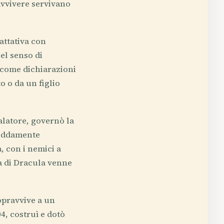
vvivere servivano
attativa con
el senso di
e come dichiarazioni
o o da un figlio
palatore, governò la
reddamente
, con i nemici a
da di Dracula venne
sopravvive a un
4, costruì e dotò