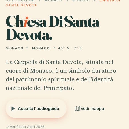
DESTINAZIONI
MONACO
MONACO
CHIESA DI
SANTA DEVOTA
Ch
i
esa Di Santa
Devota.
MONACO
MONACO
43° N · 7° E
La Cappella di Santa Devota, situata nel
cuore di Monaco, è un simbolo duraturo
del patrimonio spirituale e dell'identità
nazionale del Principato.
Ascolta l'audioguida
Vedi mappa
Verificato April 2026