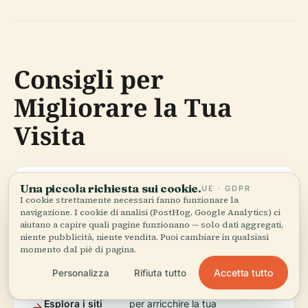
Consigli per
Migliorare la Tua
Visita
Una piccola richiesta sui cookie.
Scarica l'app
per notifiche di eventi in tempo
UE · GDPR
I cookie strettamente necessari fanno funzionare la
Audiala
reale e audioguide.
navigazione. I cookie di analisi (PostHog, Google Analytics) ci
aiutano a capire quali pagine funzionano — solo dati aggregati,
niente pubblicità, niente vendita. Puoi cambiare in qualsiasi
Pianifica in
durante il Festival di Santa Devota per i
momento dal piè di pagina.
anticipo
controlli di sicurezza e le folle.
Accetta tutto
Personalizza
Rifiuta tutto
Esplora i siti
per arricchire la tua