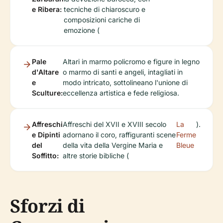
e Ribera:
tecniche di chiaroscuro e
composizioni cariche di
emozione (
Pale
Altari in marmo policromo e figure in legno
d'Altare
o marmo di santi e angeli, intagliati in
e
modo intricato, sottolineano l'unione di
Sculture:
eccellenza artistica e fede religiosa.
Affreschi
Affreschi del XVII e XVIII secolo
La
).
e Dipinti
adornano il coro, raffiguranti scene
Ferme
del
della vita della Vergine Maria e
Bleue
Soffitto:
altre storie bibliche (
Sforzi di