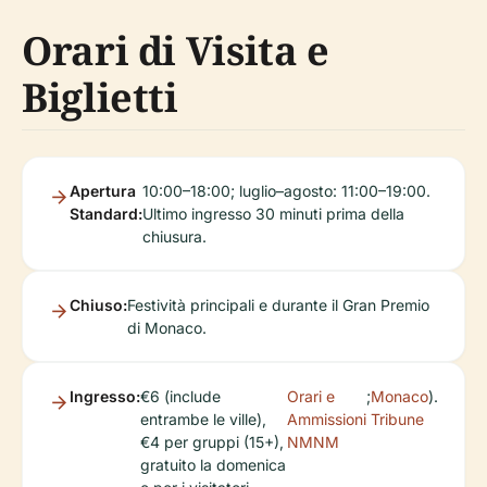
Orari di Visita e
Biglietti
Apertura
10:00–18:00; luglio–agosto: 11:00–19:00.
Standard:
Ultimo ingresso 30 minuti prima della
chiusura.
Chiuso:
Festività principali e durante il Gran Premio
di Monaco.
Ingresso:
€6 (include
Orari e
;
Monaco
).
entrambe le ville),
Ammissioni
Tribune
€4 per gruppi (15+),
NMNM
gratuito la domenica