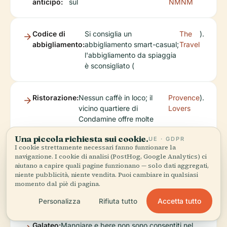
anticipo:
sul
NMNM
Codice di
Si consiglia un
The
).
abbigliamento:
abbigliamento smart-casual;
Travel
l'abbigliamento da spiaggia
è sconsigliato (
Ristorazione:
Nessun caffè in loco; il
Provence
).
vicino quartiere di
Lovers
Condamine offre molte
opzioni (
Una piccola richiesta sui cookie.
UE · GDPR
I cookie strettamente necessari fanno funzionare la
navigazione. I cookie di analisi (PostHog, Google Analytics) ci
Migliori
Autunno e inverno offrono
Travellers
).
aiutano a capire quali pagine funzionano — solo dati aggregati,
stagioni:
visite più tranquille; primavera
Worldwide
niente pubblicità, niente vendita. Puoi cambiare in qualsiasi
ed estate sono vivaci ma più
momento dal piè di pagina.
affollate (
Accetta tutto
Personalizza
Rifiuta tutto
Galateo:
Mangiare e bere non sono consentiti nel