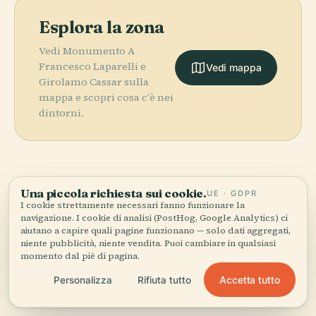
Esplora la zona
Vedi Monumento A
Francesco Laparelli e
Vedi mappa
Girolamo Cassar sulla
mappa e scopri cosa c'è nei
dintorni.
Una piccola richiesta sui cookie.
UE · GDPR
More in
La Valletta.
I cookie strettamente necessari fanno funzionare la
navigazione. I cookie di analisi (PostHog, Google Analytics) ci
PLACE
Biblioteca
aiutano a capire quali pagine funzionano — solo dati aggregati,
PLACE
PLACE
94 luoghi da scoprire — alcuni da abbinare.
Royal Opera
Concattedrale
Nazionale di
niente pubblicità, niente vendita. Puoi cambiare in qualsiasi
momento dal piè di pagina.
House (La
di San Giovanni
Malta
PLACE
Teatro Manoel
Valletta)
Accetta tutto
Personalizza
Rifiuta tutto