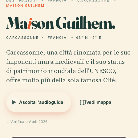
DESTINAZIONI
FRANCIA
CARCASSONNE
MAISON GUILHEM
Ma
i
son Guilhem.
CARCASSONNE
FRANCIA
43° N · 2° E
Carcassonne, una città rinomata per le sue
imponenti mura medievali e il suo status
di patrimonio mondiale dell'UNESCO,
offre molto più della sola famosa Cité.
Ascolta l'audioguida
Vedi mappa
Verificato April 2026