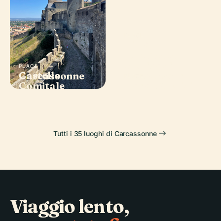
PLACE
Città
Fortificata
Storica di
PLACE
PLACE
Castello
Carcassonne
Carcassonne
PLACE
Comitale
Canal Du Midi
Tutti i 35 luoghi di Carcassonne
Viaggio lento,